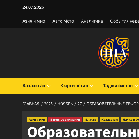
Перейти
24.07.2026
к
содержимому
Азия и мир
Авто Мото
Аналитика
События нед
Казахстан
Кыргызстан
Таджикистан
ГЛАВНАЯ
2025
НОЯБРЬ
27
ОБРАЗОВАТЕЛЬНЫЕ РЕФОР
Азия и мир
В центре внимания
Власть
Казахстан
Наука и О
Образовательн