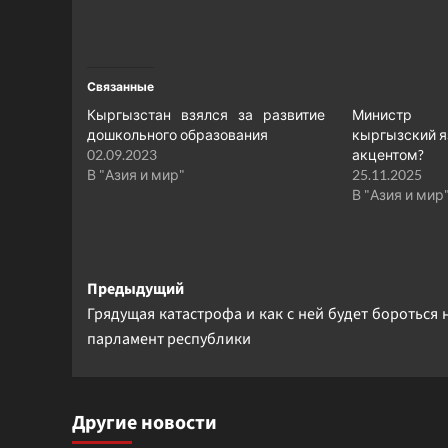
Связанные
Кыргызстан взялся за развитие
Министр 
дошкольного образования
кыргызский я
02.09.2023
акцентом?
В "Азия и мир"
25.11.2025
В "Азия и мир
Навигация
Предыдущий
Грядущая катастрофа и как с ней будет бороться
записи
парламент республики
Другие новости