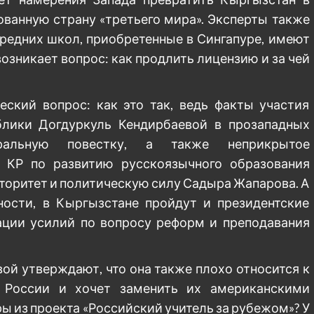
ованную страну «третьего мира». Эксперты также
средних школ, приобретенные в Сингапуре, имеют
озникает вопрос: как продлить лицензию и за чей
еский вопрос: как это так, ведь факты участия
блики Догдуркуль Кендирбаевой в прозападных
еральную повестку, а также неприкрытое
а КР по развитию русскоязычного образования
торитет и политическую силу Садыра Жапарова. А
тности, в Кыргызстане пройдут и президентские
ации усилий по вопросу реформ и преподавания
ой утверждают, что она также плохо относится к
з России и хочет заменить их американскими
ы из проекта «Российский учитель за рубежом»? У