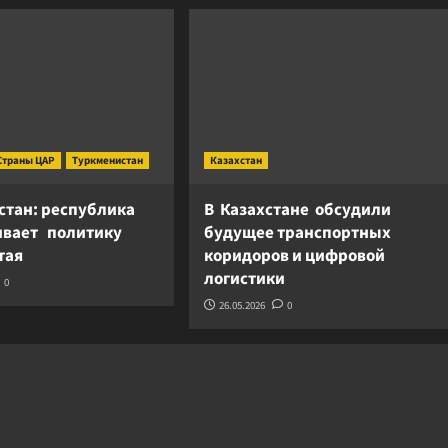
Страны ЦАР
Туркменистан
Казахстан
стан: республика
В Казахстане обсудили
вает политику
будущее транспортных
итая
коридоров и цифровой
логистики
0
26.05.2026
0