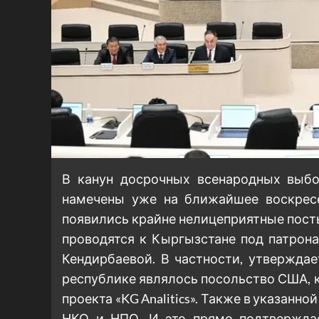
В канун досрочных всенародных выбо
намечены уже на ближайшее воскресен
появились крайне нелицеприятные пост
проводятся к Кыргызстане под патрон
Кендирбаевой. В частности, утвержда
республике являлось посольство США, 
проекта «KG Analitics». Также в указанн
НКО и НПО. И это прямо подтверждае