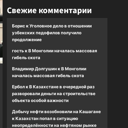
Свежие комментарии
Борис
к
Уголовное дело в отношении
узбекских педофилов получило
продолжение
гость
к
В Монголии началась массовая
гибель скота
Владимир Долгушин
к
В Монголии
началась массовая гибель скота
Ербол
к
В Казахстане в очередной раз
разворовали деньги на строительстве
объекта особой важности
Добычу нефти возобновили на Кашагане
к
Казахстан попал в ситуацию
неопределённости на нефтяном рынке