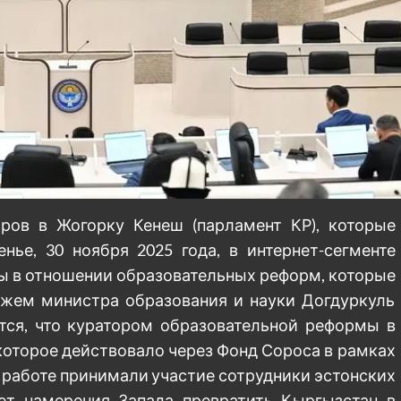
ров в Жогорку Кенеш (парламент КР), которые
ье, 30 ноября 2025 года, в интернет-сегменте
ы в отношении образовательных реформ, которые
ажем министра образования и науки Догдуркуль
ется, что куратором образовательной реформы в
которое действовало через Фонд Сороса в рамках
ой работе принимали участие сотрудники эстонских
т намерения Запада превратить Кыргызстан в