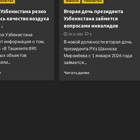
бекистан
Новости
Узбекистан
 Узбекистана резко
Вторая дочь президента
сь качество воздуха
Узбекистана займется
вопросами инвалидов
0
ре Узбекистана
29.11.2025
0
т информация о том,
В новой должности вторая дочь
): «В Ташкенте 890
президента РУз Шахноза
ых объектов
Мирзиёева с 1 января 2026 года
ли...
займется...
Прочитать
Прочитать
е
Читать далее
больше
больше
о
о
В
Вторая
столице
дочь
Узбекистана
президента
резко
Узбекистана
ухудшилось
займется
качество
вопросами
воздуха
инвалидов