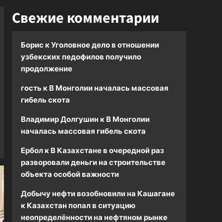
Свежие комментарии
Борис
к
Уголовное дело в отношении
узбекских педофилов получило
продолжение
гость
к
В Монголии началась массовая
гибель скота
Владимир Долгушин
к
В Монголии
началась массовая гибель скота
Ербол
к
В Казахстане в очередной раз
разворовали деньги на строительстве
объекта особой важности
Добычу нефти возобновили на Кашагане
к
Казахстан попал в ситуацию
неопределённости на нефтяном рынке