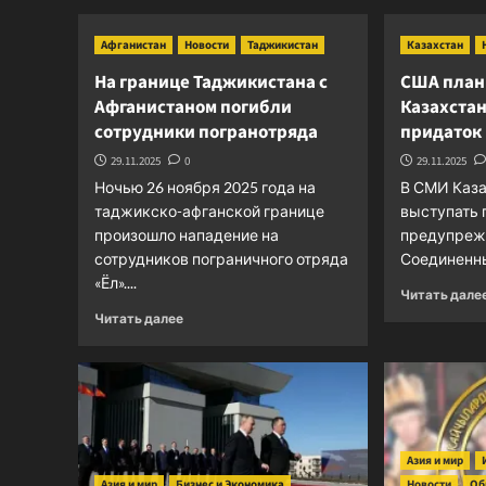
о
Республики
Афганистан
Новости
Таджикистан
Казахстан
ЦАР
объявили
На границе Таджикистана с
США план
о
Афганистаном погибли
Казахста
взаимном
сотрудники погранотряда
придаток
признании
дипломов
29.11.2025
0
29.11.2025
о
Ночью 26 ноября 2025 года на
В СМИ Каза
высшем
таджикско-афганской границе
выступать 
образовании
произошло нападение на
предупрежд
сотрудников пограничного отряда
Соединенны
«Ёл»....
Читать дале
Прочитать
Читать далее
больше
о
На
границе
Таджикистана
с
Афганистаном
Азия и мир
погибли
Азия и мир
Бизнес и Экономика
Новости
Об