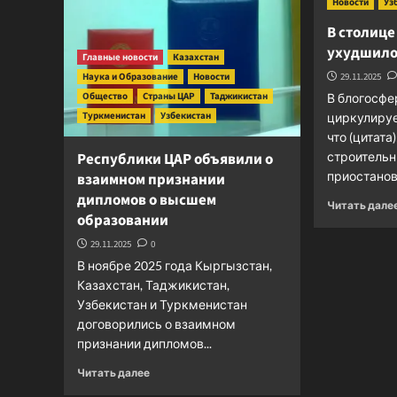
Новости
Уз
В столице
ухудшило
Главные новости
Казахстан
Наука и Образование
Новости
29.11.2025
Общество
Страны ЦАР
Таджикистан
В блогосфе
Туркменистан
Узбекистан
циркулируе
что (цитата
Республики ЦАР объявили о
строительн
приостанови
взаимном признании
дипломов о высшем
Читать дале
образовании
29.11.2025
0
В ноябре 2025 года Кыргызстан,
Казахстан, Таджикистан,
Узбекистан и Туркменистан
договорились о взаимном
признании дипломов...
Прочитать
Читать далее
больше