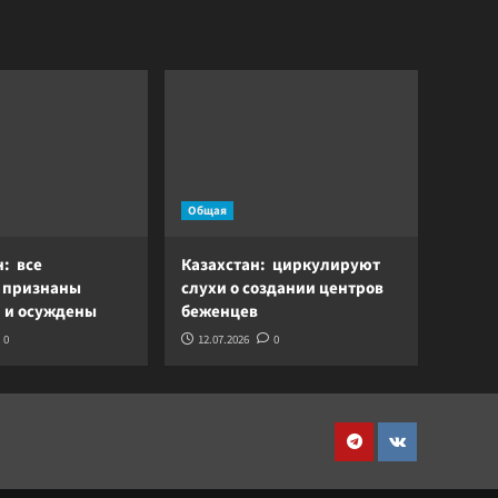
Общая
н: все
Казахстан: циркулируют
 признаны
слухи о создании центров
 и осуждены
беженцев
0
12.07.2026
0
Telegram
VK