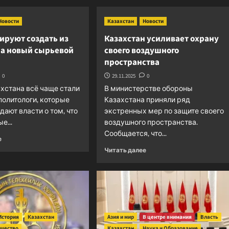
Новости
Казахстан
Новости
ируют создать из
Казахстан усиливает охрану
на новый сырьевой
своего воздушного
пространства
0
29.11.2025
0
хстана всё чаще стали
В министерстве обороны
политологи, которые
Казахстана приняли ряд
ают власти о том, что
экстренных мер по защите своего
е...
воздушного пространства.
Сообщается, что...
Прочитать
е
больше
Прочитать
Читать далее
о
больше
США
о
планируют
Казахстан
создать
усиливает
из
охрану
Казахстана
своего
новый
воздушного
История
Казахстан
Азия и мир
В центре внимания
Власть
сырьевой
пространства
щество
Казахстан
Наука и Образование