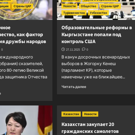
придаток
адиции
Страны ЦАР
Новости
Общество
Страны ЦАР
Туркменистан
Узбекистан
чное
Образовательные реформы в
ество, как фактор
Кыргызстане попали под
ия дружбы народов
контроль США
0
27.11.2025
0
Международного
В канун досрочных всенародных
обрания) сказителей,
выборов в Жогорку Кенеш
го 80-летию Великой
(парламент КР), которые
да защитника Отчества
намечены уже на ближайшее...
Прочитать
Читать далее
больше
Прочитать
е
о
больше
Образовательные
о
реформы
Приграничное
Казахстан
Новости
в
сотрудничество,
Кыргызстане
как
Казахстан закупает 20
попали
фактор
гражданских самолетов
под
укрепления