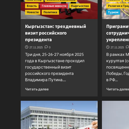
сотрудники
Власть
Главные новости
Кыргызстан
Религия и Тр
погранотряда
Новости
Политика
Туризм
Кыргызстан: трехдневный
Приграни
визит российского
сотруднич
президента
укреплен
27.11.2025
0
27.11.2025
Три дня, 25-26-27 ноября 2025
В рамках 
года в Кыргызстане проходил
курултая (с
государственный визит
посвященно
российского президента
Победы, Го
Владимира Путина....
в РФ...
Прочитать
Читать далее
Читать дале
больше
о
Кыргызстан:
трехдневный
визит
российского
президента