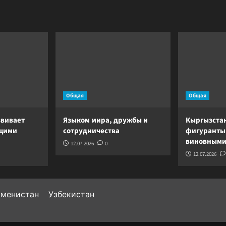
американским
акцентом?
Общая
Общая
звивает
Языком мира, дружбы и
Кыргызста
ущими
сотрудничества
фигуранты
виновными
12.07.2026
0
12.07.2026
кменистан
Узбекистан