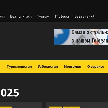
ели
Без политики
Туризм
IT сфера
База знаний
Туркменистан
Узбекистан
Монголия
О сервисе
2025