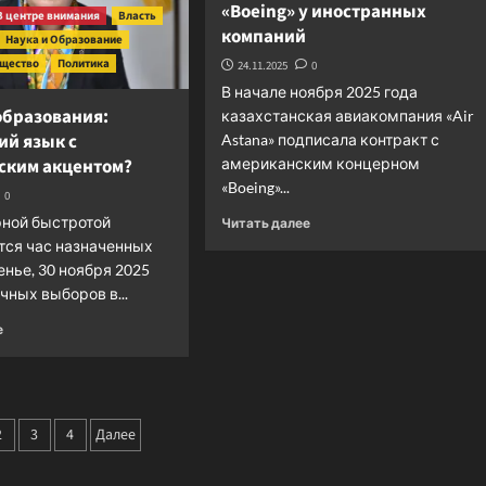
«Boeing» у иностранных
контроль
дружбы
В центре внимания
Власть
США
народов
компаний
Наука и Образование
щество
Политика
24.11.2025
0
В начале ноября 2025 года
образования:
казахстанская авиакомпания «Air
ий язык с
Astana» подписала контракт с
ским акцентом?
американским концерном
«Boeing»...
0
Прочитать
рной быстротой
Читать далее
больше
тся час назначенных
о
енье, 30 ноября 2025
Казахстан
чных выборов в...
закупает
20
Прочитать
е
гражданских
больше
самолетов
о
«Boeing»
Министр
у
образования:
инация
иностранных
кыргызский
2
3
4
Далее
компаний
язык
исей
с