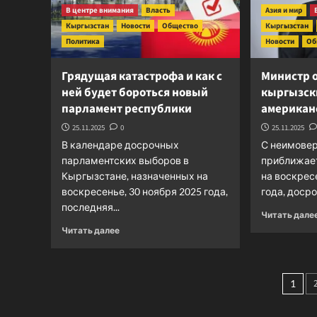
В центре внимания
Власть
Азия и мир
Кыргызстан
Новости
Общество
Кыргызстан
Политика
Новости
Об
Грядущая катастрофа и как с
Министр 
ней будет бороться новый
кыргызск
парламент республики
американ
25.11.2025
0
25.11.2025
В календаре досрочных
С неимове
парламентских выборов в
приближае
Кыргызстане, назначенных на
на воскрес
воскресенье, 30 ноября 2025 года,
года, досро
последняя...
Читать дале
Прочитать
Читать далее
больше
о
Грядущая
Паг
катастрофа
1
и
зап
как