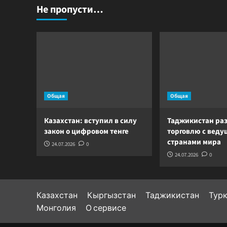
с
Не пропусти…
ней
будет
бороться
новый
парламент
республики
Общая
Общая
Казахстан: вступил в силу
Таджикистан ра
закон о цифровом тенге
торговлю с вед
странами мира
24.07.2026
0
24.07.2026
0
Казахстан
Кыргызстан
Таджикистан
Тур
Монголия
О сервисе