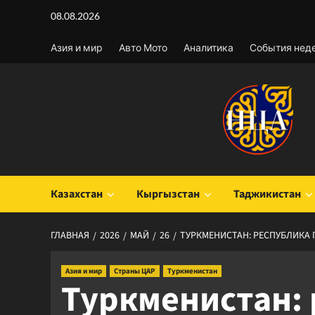
Перейти
08.08.2026
к
содержимому
Азия и мир
Авто Мото
Аналитика
События нед
Казахстан
Кыргызстан
Таджикистан
ГЛАВНАЯ
2026
МАЙ
26
ТУРКМЕНИСТАН: РЕСПУБЛИКА
Азия и мир
Страны ЦАР
Туркменистан
Туркменистан: