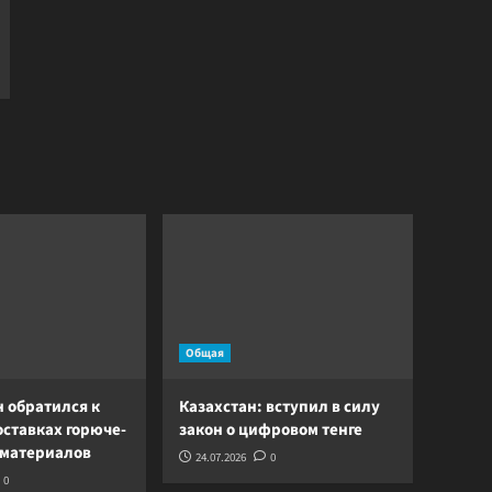
Общая
 обратился к
Казахстан: вступил в силу
оставках горюче-
закон о цифровом тенге
 материалов
24.07.2026
0
0