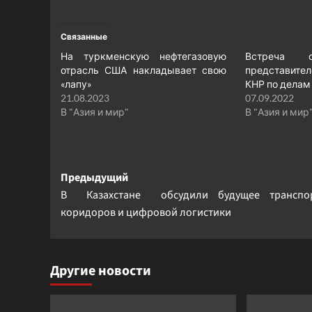
Связанные
На туркменскую нефтегазовую
Встреча 
отрасль США накладывает свою
представите
«лапу»
КНР по делам
21.08.2023
07.09.2022
В "Азия и мир"
В "Азия и мир
Навигация
Предыдущий
В Казахстане обсудили будущее транспо
записи
коридоров и цифровой логистики
Другие новости