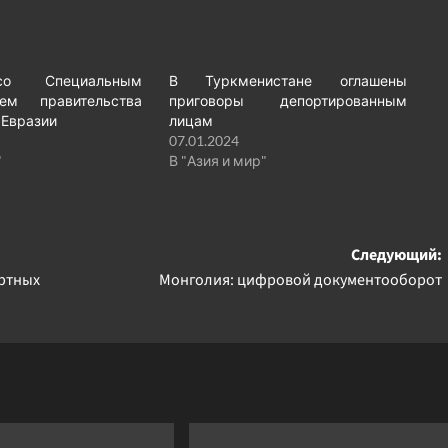
со Специальным
В Туркменистане оглашены
лем правительства
приговоры депортированным
 Евразии
лицам
07.01.2024
"
В "Азия и мир"
Следующий:
ртных
Монголия: цифровой документооборот