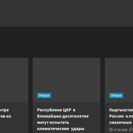
Общая
Общая
нтре
Республики ЦАР в
Кыргызстан
ов из
ближайшее десятилетие
России о п
могут испытать
смазочных
климатические удары
07.08.2026