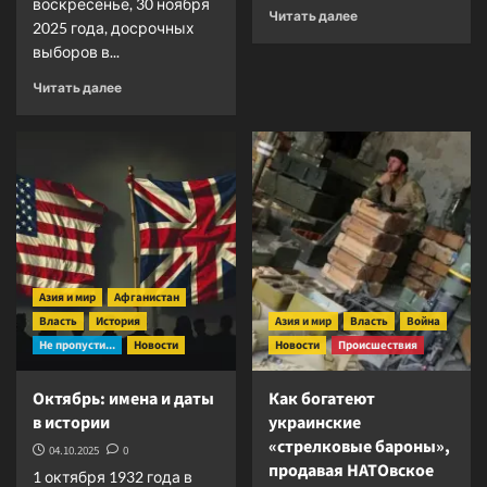
воскресенье, 30 ноября
Прочитать
Читать далее
2025 года, досрочных
больше
выборов в...
о
Создается
Прочитать
Читать далее
«цифровая
больше
тюрьма»
о
для
Министр
тюркских
образования:
народов
кыргызский
язык
с
американским
акцентом?
Азия и мир
Афганистан
Власть
История
Азия и мир
Власть
Война
Не пропусти...
Новости
Новости
Происшествия
Октябрь: имена и даты
Как богатеют
в истории
украинские
«стрелковые бароны»,
04.10.2025
0
продавая НАТОвское
1 октября 1932 года в