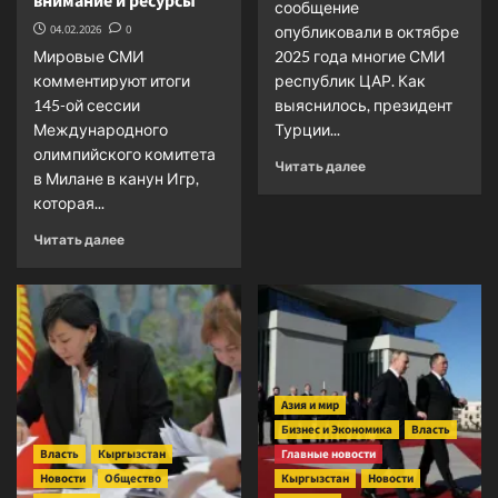
внимание и ресурсы
сообщение
04.02.2026
0
опубликовали в октябре
Мировые СМИ
2025 года многие СМИ
комментируют итоги
республик ЦАР. Как
145-ой сессии
выяснилось, президент
Международного
Турции...
олимпийского комитета
Прочитать
Читать далее
в Милане в канун Игр,
больше
которая...
о
Новые
Прочитать
Читать далее
варианты
больше
«Турецкого
о
гамбита»
МОК
адаптируется
к
нестабильной
мировой
экономике,
Азия и мир
жесткой
Бизнес и Экономика
Власть
конкуренции
Власть
Кыргызстан
Главные новости
за
Новости
Общество
Кыргызстан
Новости
внимание