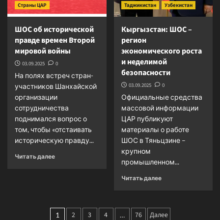
Страны ЦАР
Таджикистан
Узбекистан
ШОС об исторической
Кыргызстан: ШОС –
правде времен Второй
регион
мировой войны
экономического роста
и неделимой
03.09.2025
0
безопасности
На полях встреч стран-
03.09.2025
0
участников Шанхайской
организации
Официальные средства
сотрудничества
массовой информации
поднимался вопрос о
ЦАР публикуют
том, чтобы «отстаивать
материалы о работе
историческую правду...
ШОС в Тяньцзине –
крупном
Прочитать
Читать далее
промышленном...
больше
о
Прочитать
Читать далее
ШОС
больше
об
о
исторической
Кыргызстан:
Пагинация
правде
2
3
4
76
Далее
ШОС
1
…