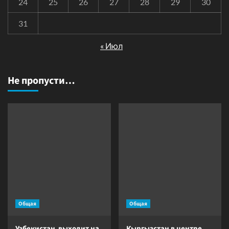
24
25
26
27
28
29
30
31
« Июл
Не пропусти…
Общая
Общая
Узбекистан выходит на
Кыргызстан в центре