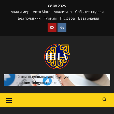
Перейти
08.08.2026
к
Азия и мир
Авто Мото
Аналитика
События недели
содержимому
Без политики
Туризм
IT сфера
База знаний
Telegram
VK
Основное
меню