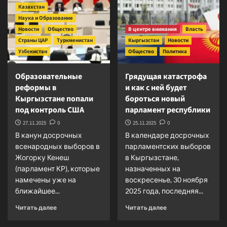
Казахстан
в
парламент
Наука и Образование
Новости
Общество
В центре внимания
Власть
Страны ЦАР
Туркменистан
Кыргызстан
Новости
Узбекистан
Общество
Политика
Образовательные
Грядущая катастрофа
реформы в
и как с ней будет
Кыргызстане попали
бороться новый
под контроль США
парламент республики
27.11.2025
0
25.11.2025
0
В канун досрочных
В календаре досрочных
всенародных выборов в
парламентских выборов
Жогорку Кенеш
в Кыргызстане,
(парламент КР), которые
назначенных на
намечены уже на
воскресенье, 30 ноября
ближайшее...
2025 года, последняя...
Прочитать
Прочитать
Читать далее
Читать далее
больше
больше
о
о