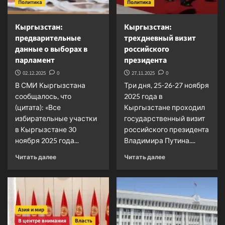
Политика
Политика
и
ресурсы
Кыргызстан:
Кыргызстан:
предварительные
трехдневный визит
данные о выборах в
российского
парламент
президента
02.12.2025
0
27.11.2025
0
В СМИ Кыргызстана
Три дня, 25-26-27 ноября
сообщалось, что
2025 года в
(цитата): «Все
Кыргызстане проходил
избирательные участки
государственный визит
в Кыргызстане 30
российского президента
ноября 2025 года...
Владимира Путина....
Прочитать
Прочитать
Читать далее
Читать далее
больше
больше
о
о
Кыргызстан:
Кыргызстан:
предварительные
трехдневный
данные
визит
Азия и мир
о
российского
В центре внимания
Власть
выборах
президента