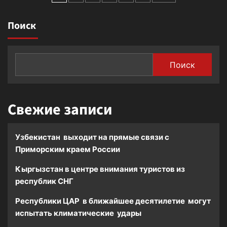
времен
–
записей
Второй
регион
мировой
Поиск
экономического
войны
роста
и
неделимой
безопасности
Поиск
Свежие записи
Узбекистан выходит на прямые связи с
Приморским краем России
Кыргызстан в центре внимания туристов из
республик СНГ
Республики ЦАР в ближайшее десятилетие могут
испытать климатические удары