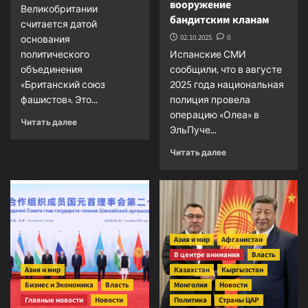
вооружение
Великобритании
бандитским кланам
считается датой
02.10.2025
0
основания
политического
Испанские СМИ
объединения
сообщили, что в августе
«Британский союз
2025 года национальная
фашистов». Это...
полиция провела
операцию «Олеа» в
Прочитать
Читать далее
ЭльПуче...
больше
о
Прочитать
Читать далее
Октябрь:
больше
имена
о
и
Как
даты
богатеют
в
украинские
истории
«стрелковые
Азия и мир
Афганистан
бароны»,
В центре внимания
продавая
Власть
НАТОвское
Азия и мир
Казахстан
Кыргызстан
вооружение
Бизнес и Экономика
Власть
Монголия
Новости
бандитским
Главные новости
Новости
Политика
Страны ЦАР
кланам