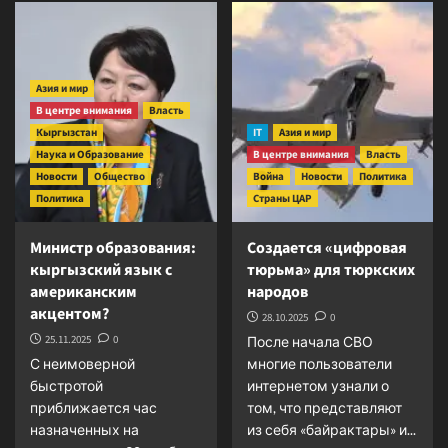
Образовательные
Грядущая
реформы
катастрофа
в
и
Кыргызстане
как
Азия и мир
попали
с
В центре внимания
под
Власть
ней
контроль
будет
Кыргызстан
IT
Азия и мир
США
бороться
Наука и Образование
В центре внимания
Власть
новый
Новости
Общество
Война
Новости
Политика
парламент
Политика
Страны ЦАР
республики
Министр образования:
Создается «цифровая
кыргызский язык с
тюрьма» для тюркских
американским
народов
акцентом?
28.10.2025
0
25.11.2025
0
После начала СВО
С неимоверной
многие пользователи
быстротой
интернетом узнали о
приближается час
том, что представляют
назначенных на
из себя «байрактары» и...