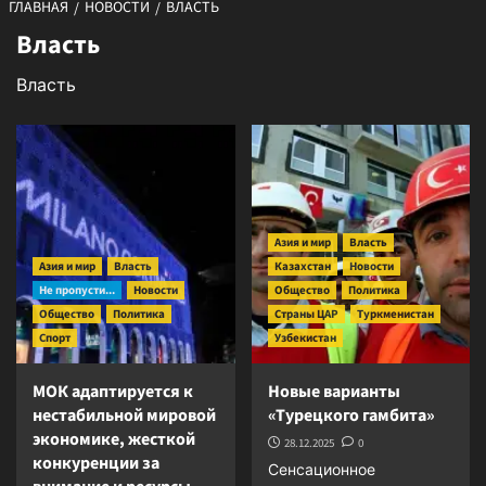
ГЛАВНАЯ
НОВОСТИ
ВЛАСТЬ
Власть
Власть
Азия и мир
Власть
Азия и мир
Власть
Казахстан
Новости
Не пропусти...
Новости
Общество
Политика
Общество
Политика
Страны ЦАР
Туркменистан
Спорт
Узбекистан
МОК адаптируется к
Новые варианты
нестабильной мировой
«Турецкого гамбита»
экономике, жесткой
28.12.2025
0
конкуренции за
Сенсационное