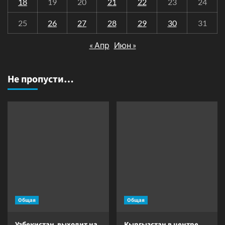
18
19
20
21
22
23
24
25
26
27
28
29
30
31
« Апр
Июн »
Не пропусти…
Общая
Общая
Узбекистан выходит на
Кыргызстан в центре