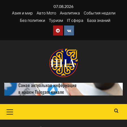
Перейти
07.08.2026
к
Азия и мир
Авто Мото
Аналитика
События недели
содержимому
Без политики
Туризм
IT сфера
База знаний
Telegram
VK
Основное
меню