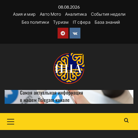
Перейти
08.08.2026
к
Азия и мир
Авто Мото
Аналитика
События недели
содержимому
Без политики
Туризм
IT сфера
База знаний
Telegram
VK
Основное
меню