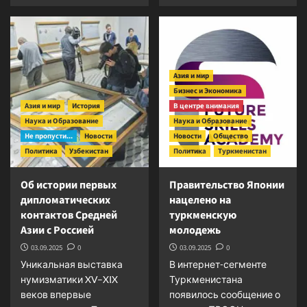
о
о
Казахстанский
Научные
Семипалатинск:
аспекты
не
исторической
яблоко
общности
Азия и мир
«ядерного
славянских
раздора»,
Бизнес и Экономика
и
а
тюркских
Азия и мир
История
В центре внимания
научная
народов
Наука и Образование
Наука и Образование
площадка
Не пропусти...
Новости
Новости
Общество
Политика
Узбекистан
Политика
Туркменистан
Об истории первых
Правительство Японии
дипломатических
нацелено на
контактов Средней
туркменскую
Азии с Россией
молодежь
03.09.2025
0
03.09.2025
0
Уникальная выставка
В интернет-сегменте
нумизматики XV–XIX
Туркменистана
веков впервые
появилось сообщение о