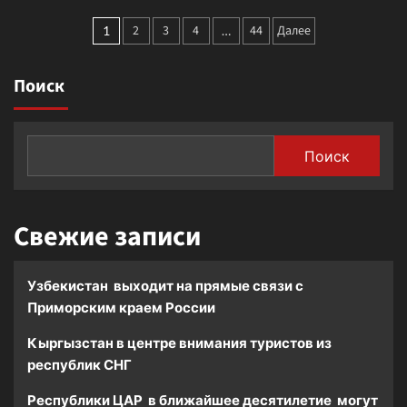
экологическая
В
Пагинация
конференция
2
3
4
44
Далее
центре
1
…
на
внимания
записей
Алтае:
экологического
сохранить
Поиск
форума
водный
–
баланс
сохранение
снежного
барса
Поиск
Свежие записи
Узбекистан выходит на прямые связи с
Приморским краем России
Кыргызстан в центре внимания туристов из
республик СНГ
Республики ЦАР в ближайшее десятилетие могут