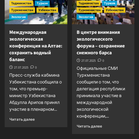
Таджикистан
Туризм
Таджикистан
Туризм
Туркменистан
Узбекистан
Туркменистан
Узбекистан
Экология
Экология
Международная
В центре внимания
экологическая
экологического
конференция на Алтае:
форума – сохранение
сохранить водный
снежного барса
баланс
27.07.2025
0
27.07.2025
0
Официальные СМИ
Пресс-служба кабмина
Туркменистана
Узбекистана сообщила о
сообщили о том, что
том, что премьер-
делегация республики
министр Узбекистана
принимала участие в
Абдулла Арипов принял
международной
участие в пленарном...
экологической
конференции,...
Прочитать
Читать далее
больше
Прочитать
Читать далее
о
больше
Международная
о