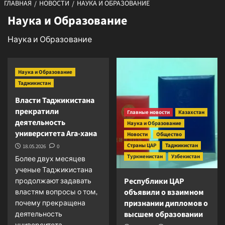
ГЛАВНАЯ
НОВОСТИ
НАУКА И ОБРАЗОВАНИЕ
Наука и Образование
Наука и Образование
Наука и Образование
Таджикистан
Власти Таджикистана
прекратили
Главные новости
Казахстан
деятельность
Наука и Образование
университета Ага-хана
Новости
Общество
Страны ЦАР
Таджикистан
18.05.2026
0
Туркменистан
Узбекистан
Более двух месяцев
ученые Таджикистана
Республики ЦАР
продолжают задавать
объявили о взаимном
властям вопросы о том,
признании дипломов о
почему прекращена
высшем образовании
деятельность
университета,...