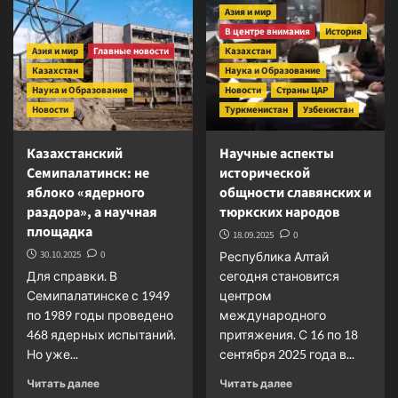
под
Азия и мир
с
контроль
В центре внимания
американским
История
США
акцентом?
Азия и мир
Главные новости
Казахстан
Казахстан
Наука и Образование
Наука и Образование
Новости
Страны ЦАР
Новости
Туркменистан
Узбекистан
Казахстанский
Научные аспекты
Семипалатинск: не
исторической
яблоко «ядерного
общности славянских и
раздора», а научная
тюркских народов
площадка
18.09.2025
0
30.10.2025
0
Республика Алтай
Для справки. В
сегодня становится
Семипалатинске с 1949
центром
по 1989 годы проведено
международного
468 ядерных испытаний.
притяжения. С 16 по 18
Но уже...
сентября 2025 года в...
Прочитать
Прочитать
Читать далее
Читать далее
больше
больше