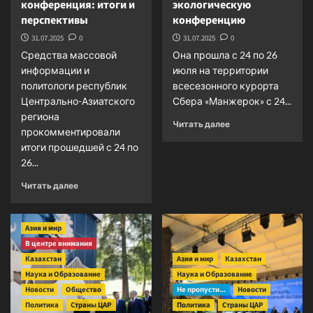
конференция: итоги и
экологическую
перспективы
конференцию
31.07.2025
0
31.07.2025
0
Средства массовой
Она прошла с 24 по 26
информации и
июля на территории
политологи республик
всесезонного курорта
Центрально-Азиатского
Сбера «Манжерок» с 24...
региона
Прочитать
Читать далее
прокомментировали
больше
итоги прошедшей с 24 по
о
26...
Республика
Алтай
Прочитать
Читать далее
впервые
больше
приняла
о
Международную
Первая
Азия и мир
экологическую
международная
конференцию
В центре внимания
экологическая
Казахстан
Азия и мир
Казахстан
конференция:
Наука и Образование
Наука и Образование
итоги
Новости
Общество
и
Не пропусти...
Новости
перспективы
Политика
Страны ЦАР
Политика
Страны ЦАР