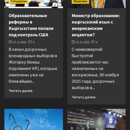
Узбекистан
Политика
Образовательные
Министр образования:
реформы в
кыргызский язык с
Кыргызстане попали
американским
под контроль США
акцентом?
27.11.2025
0
25.11.2025
0
В канун досрочных
С неимоверной
всенародных выборов в
быстротой
Жогорку Кенеш
приближается час
(парламент КР), которые
назначенных на
намечены уже на
воскресенье, 30 ноября
ближайшее...
2025 года, досрочных
выборов в...
Прочитать
Читать далее
больше
Прочитать
Читать далее
о
больше
Образовательные
о
реформы
Министр
в
образования:
Кыргызстане
кыргызский
попали
язык