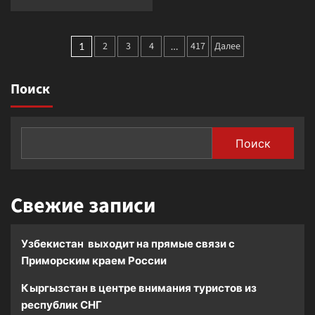
о
больше
Казусы
о
футбольного
Гримасы
Пагинация
чемпионата
американской
2
3
4
417
Далее
1
…
«футбольной
записей
демократии»
Поиск
Поиск
Свежие записи
Узбекистан выходит на прямые связи с
Приморским краем России
Кыргызстан в центре внимания туристов из
республик СНГ