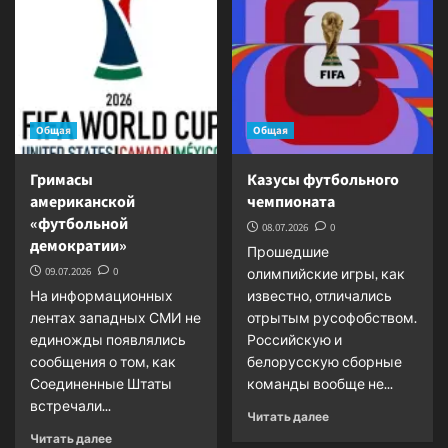
отношение
к
участию
в
состязаниях
российских
и
Общая
Общая
белорусских
спортсменов
Гримасы
Казусы футбольного
американской
чемпионата
«футбольной
08.07.2026
0
демократии»
Прошедшие
09.07.2026
0
олимпийские игры, как
На информационных
известно, отличались
лентах западных СМИ не
отрытым русофобством.
единожды появлялись
Российскую и
сообщения о том, как
белорусскую сборные
Соединенные Штаты
команды вообще не...
встречали...
Прочитать
Читать далее
больше
Прочитать
Читать далее