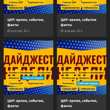
Страны ЦАР
Таджикистан
Страны ЦАР
Таджикистан
Узбекистан
Туркменистан
Узбекистан
ЦАР: время, события,
ЦАР: время, события
факты
факты
01.07.2025
0
26.06.2025
0
Бизнес и Экономика
Казахстан
Азия и мир
Бизнес и Экономика
Новости
События недели
Казахстан
Новости
Страны ЦАР
Таджикистан
Политика
События недели
Узбекистан
Страны ЦАР
Узбекистан
ЦАР: время, события,
ЦАР: время, события,
факты
факты