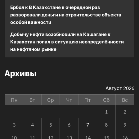
Ербол
к
В Казахстане в очередной раз
разворовали деньги на строительстве объекта
особой важности
Добычу нефти возобновили на Кашагане
к
Казахстан попал в ситуацию неопределённости
на нефтяном рынке
Архивы
Август 2026
Пн
Вт
Ср
Чт
Пт
Сб
Вс
1
2
3
4
5
6
7
8
9
10
11
12
13
14
15
16