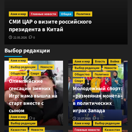
Азия и мир
Главные новости
Общая
Политика
СМИ ЦАР о визите российского
президента в Китай
22.05.2026
0
Выбор редакции
Азия и мир
Азия и мир
Власть
Война
Выбор редакции
Новости
Выбор редакции
Новости
Общество
Спорт
Общество
Политика
Олимпийские
Спорт
сенсации зимних
Молодежный спорт:
Игр: мама вышла на
«разменная монета»
старт вместе с
в политических
сыном
играх Запада
Азия и мир
18.02.2026
0
25.07.2025
0
Выбор редакции
Азия и мир
Выбор редакции
Казахстан
Новости
Главные новости
Казахстан