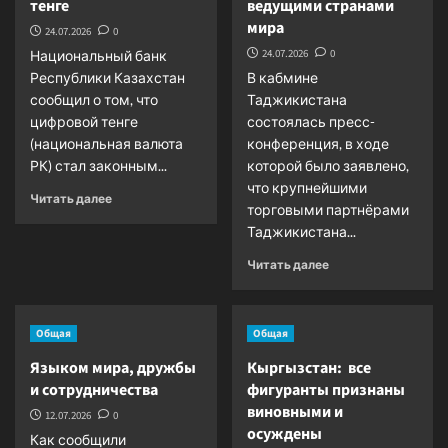
тенге
ведущими странами
могут
мира
испытать
24.07.2026
0
климатические
24.07.2026
0
Национальный банк
удары
Республики Казахстан
В кабмине
сообщил о том, что
Таджикистана
цифровой тенге
состоялась пресс-
(национальная валюта
конференция, в ходе
РК) стал законным...
которой было заявлено,
что крупнейшими
Прочитать
Читать далее
торговыми партнёрами
больше
Таджикистана...
о
Казахстан:
Прочитать
Читать далее
вступил
больше
в
о
силу
Таджикистан
закон
Общая
Общая
развивает
о
торговлю
Языком мира, дружбы
Кыргызстан: все
цифровом
с
тенге
и сотрудничества
фигуранты признаны
ведущими
виновными и
странами
12.07.2026
0
осуждены
мира
Как сообщили