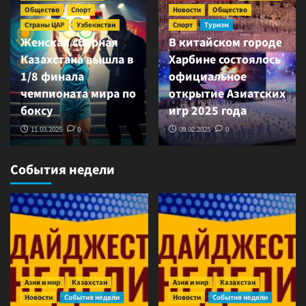
Общество
Спорт
Новости
Общество
Страны ЦАР
Узбекистан
Спорт
Туризм
Женская сборная
В китайском городе
Казахстана вышла в
Харбине состоялось
1/8 финала
официальное
чемпионата мира по
открытие Азиатских
боксу
игр 2025 года
11.03.2025
0
09.02.2025
0
События недели
Азия и мир
Казахстан
Азия и мир
Казахстан
Новости
События недели
Новости
События недели