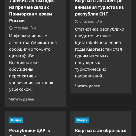
Узбекистан выходит
Кыргызстан в центре
на прямые связи с
внимания туристов из
Приморским краем
республик СНГ
России
07.08.2026
0
07.08.2026
0
Статистика республики
Информационные
свидетельствует
агентства Узбекистана
(цитата): «В последние
сообщили о том, что
годы Кыргызстан стал
(цитата): «Во
одним из самых
Владивостоке
популярных
обсуждены
туристических
перспективы
направлений...
увеличения поставок
Прочитать
Читать далее
узбекской...
больше
о
Прочитать
Читать далее
Кыргызстан
больше
в
о
центре
Узбекистан
внимания
Общая
Общая
выходит
туристов
на
Республики ЦАР в
Кыргызстан обратился
из
прямые