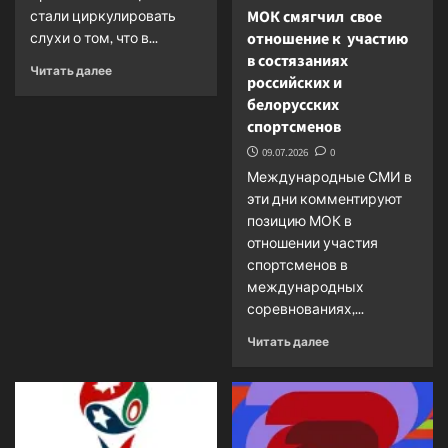
МОК смягчил свое
стали циркулировать
отношение к участию
слухи о том, что в...
в состязаниях
Прочитать
Читать далее
российских и
больше
белорусских
о
спортсменов
Казахстан:
циркулируют
09.07.2026
0
слухи
Международные СМИ в
о
эти дни комментируют
создании
центров
позицию МОК в
беженцев
отношении участия
спортсменов в
международных
соревнованиях,...
Прочитать
Читать далее
больше
о
МОК
смягчил
свое