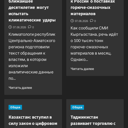
ближайшее
к России о поставках
республик
связи
СНГ
десятилетие могут
горюче-смазочных
с
испытать
материалов
Приморским
краем
климатические удары
07.08.2026
0
России
07.08.2026
0
Как сообщили СМИ
Климатологи республик
Кыргызстана, речь идёт
Центрально-Азиатского
о 100 тысяч тонн
региона подготовили
горюче-смазочных
текст обращения к
материалов в месяц.
властям, в котором
Однако...
изложили
Прочитать
Читать далее
аналитические данные
больше
по...
о
Кыргызстан
Прочитать
Читать далее
обратился
больше
к
о
России
Республики
о
Общая
Общая
ЦАР
поставках
в
Казахстан: вступил в
Таджикистан
горюче-
ближайшее
смазочных
силу закон о цифровом
развивает торговлю с
десятилетие
материалов