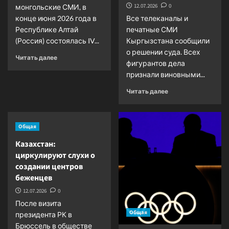
12.07.2026
0
монгольские СМИ, в
конце июня 2026 года в
Все телеканалы и
Республике Алтай
печатные СМИ
(Россия) состоялась IV...
Кыргызстана сообщили
о решении суда. Всех
Прочитать
Читать далее
фигурантов дела
больше
признали виновными...
о
Языком
Прочитать
Читать далее
мира,
больше
дружбы
о
и
Кыргызстан:
сотрудничества
Общая
все
фигуранты
Казахстан:
признаны
циркулируют слухи о
виновными
создании центров
и
беженцев
осуждены
12.07.2026
0
После визита
Общая
президента РК в
Брюссель в обществе