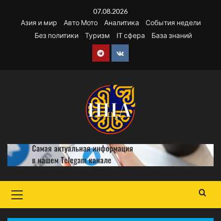
Перейти
07.08.2026
к
Азия и мир
Авто Мото
Аналитика
События недели
содержимому
Без политики
Туризм
IT сфера
База знаний
Telegram
VK
Основное
меню