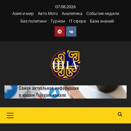
Перейти
07.08.2026
к
Азия и мир
Авто Мото
Аналитика
События недели
содержимому
Без политики
Туризм
IT сфера
База знаний
Telegram
VK
Основное
меню