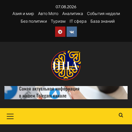
Перейти
07.08.2026
к
Азия и мир
Авто Мото
Аналитика
События недели
содержимому
Без политики
Туризм
IT сфера
База знаний
Telegram
VK
Основное
меню