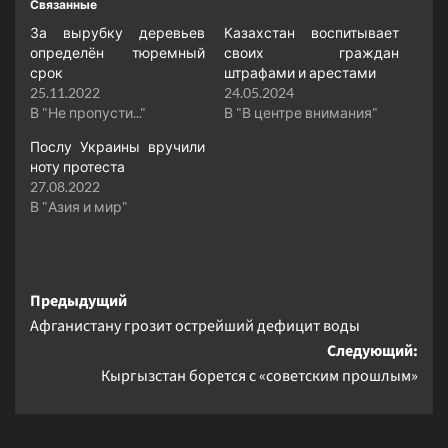
Связанные
За вырубку деревьев
Казахстан воспитывает
определён тюремный
своих граждан
срок
штрафами и арестами
25.11.2022
24.05.2024
В "Не пропусти..."
В "В центре внимания"
Послу Украины вручили
ноту протеста
27.08.2022
В "Азия и мир"
Навигация
Предыдущий
Афганистану грозит острейший дефицит воды
записи
Следующий:
Кыргызстан борется с «советским прошлым»