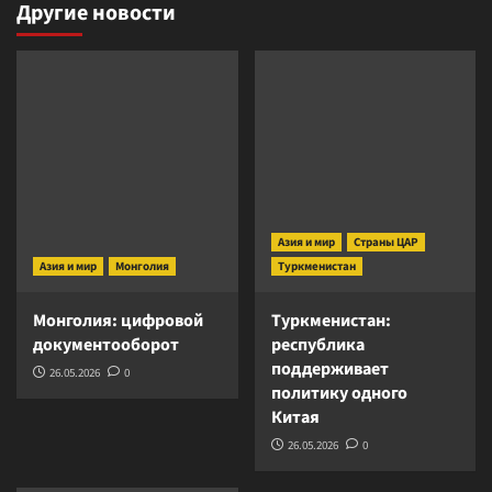
Другие новости
Азия и мир
Страны ЦАР
Азия и мир
Монголия
Туркменистан
Монголия: цифровой
Туркменистан:
документооборот
республика
поддерживает
26.05.2026
0
политику одного
Китая
26.05.2026
0