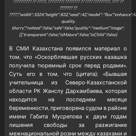
?????????? ?? ?????, ????????? ???????? ?? ???? ?????????, ???? ??
??????? ??
????.","width":1024,"height":832,"seed":42,"model":"flux","enhance":
quality,
blurry","nofeed":false,"safe":false,"quality":"medium","image":
[],"transparent":false,"isMature":false,"isChild":false}
В СМИ Казахстана появился материал о
том, что «Оскорблявшая русских казашка
получила тюремный срок перед родами».
Суть его в том, что (цитата): «Бывшая
учительница из Северо-Казахстанской
области РК Жанслу Дархамбаева, которая
находится на последнем месяце
беременности, приговорена судом в районе
имени Габита Мусрепова к двум годам
лишения свободы за разжигание
межнациональной розни между казахами и