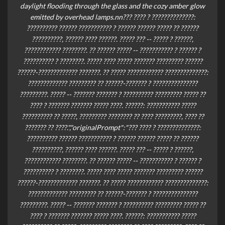
daylight flooding through the glass and the cozy amber glow
emitted by overhead lamps.nn??? ???? ? ??????????????:
?????????? ?????? ??????????? ? ?????? ?????? ????? ?? ??????
??????????, ?????? ???? ??????. ????? ??? -- ????? ? ??????,
???????????? ????????. ?? ?????? ????? -- ??????????? ? ?????? ?
?????????? ? ????????. ????? ???? ????? ??????? ????????? ??????
??????-????????????? ???????. ?? ????? ???????????? ??????????????:
????????????? ????????? ?? ??????-??????? ? ???????????????
?????????. ????? -- ??????? ??????? ? ?????????? ????????? ????? ??
???? ? ??????? ??????? ????? ????. ??????: ??????????? ?????
?????????? ?? ?????, ????????? ???????? ?? ???? ?????????, ???? ??
??????? ?? ????.","originalPrompt":"??? ???? ? ??????????????:
?????????? ?????? ??????????? ? ?????? ?????? ????? ?? ??????
??????????, ?????? ???? ??????. ????? ??? -- ????? ? ??????,
???????????? ????????. ?? ?????? ????? -- ??????????? ? ?????? ?
?????????? ? ????????. ????? ???? ????? ??????? ????????? ??????
??????-????????????? ???????. ?? ????? ???????????? ??????????????:
????????????? ????????? ?? ??????-??????? ? ???????????????
?????????. ????? -- ??????? ??????? ? ?????????? ????????? ????? ??
???? ? ??????? ??????? ????? ????. ??????: ??????????? ?????