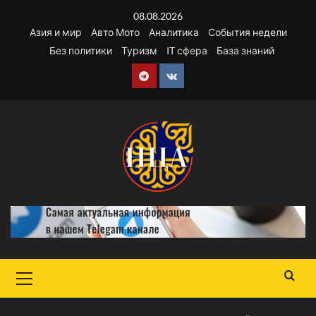
Перейти
08.08.2026
к
Азия и мир
Авто Мото
Аналитика
События недели
содержимому
Без политики
Туризм
IT сфера
База знаний
Telegram
VK
Основное
меню