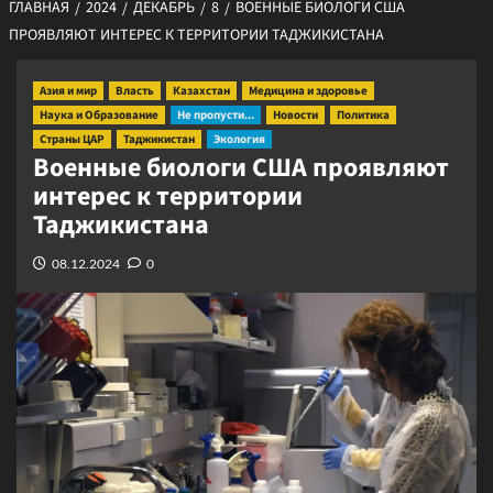
ГЛАВНАЯ
2024
ДЕКАБРЬ
8
ВОЕННЫЕ БИОЛОГИ США
ПРОЯВЛЯЮТ ИНТЕРЕС К ТЕРРИТОРИИ ТАДЖИКИСТАНА
Азия и мир
Власть
Казахстан
Медицина и здоровье
Наука и Образование
Не пропусти...
Новости
Политика
Страны ЦАР
Таджикистан
Экология
Военные биологи США проявляют
интерес к территории
Таджикистана
08.12.2024
0