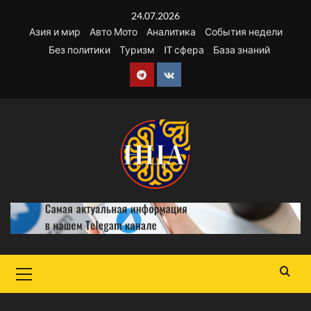
Перейти
24.07.2026
к
Азия и мир
Авто Мото
Аналитика
События недели
содержимому
Без политики
Туризм
IT сфера
База знаний
Telegram
VK
Основное
меню