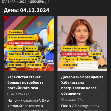
ГЛАВНАЯ
2024
ДЕКАБРЬ
4
День:
04.12.2024
Азия и мир
Бизнес и Экономика
В центре внимания
Казахстан
Новости
Бизнес и Экономика
Политика
Страны ЦАР
В центре внимания
Новости
Транспорт (логистика)
Общество
Политика
Узбекистан
Энергетика
Узбекистан
Узбекистан станет
Дочери экс-президента
больше потреблять
Узбекистана
российского газа
предъявлено новое
обвинение
04.12.2024
0
04.12.2024
0
На полях саммита ОДКБ,
который состоялся в
Еще в 2016 году, сразу