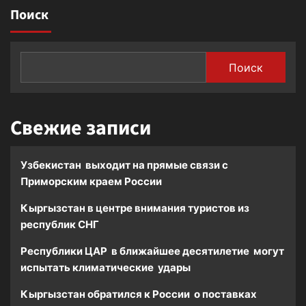
готовят
Кыргызстан
Поиск
закон
активно
об
внедряет
ужесточении
цифровые
контроля
технологии
Поиск
за
на
иностранцами
пограничных
переходах
Свежие записи
Узбекистан выходит на прямые связи с
Приморским краем России
Кыргызстан в центре внимания туристов из
республик СНГ
Республики ЦАР в ближайшее десятилетие могут
испытать климатические удары
Кыргызстан обратился к России о поставках