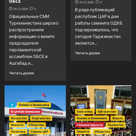
ОБСЕ
04.12.2024
0
04.12.2024
0
В ряде публикаций
Официальные СМИ
республик ЦАР в дни
Туркменистана широко
работы саммита ОДКБ
распространили
подчеркивалось, что
информацию о визите
сегодня Таджикистан
председателя
является...
парламентской
Прочитать
Читать далее
ассамблеи ОБСЕ в
больше
Ашгабад и...
о
Таджикистан
Прочитать
Читать далее
ставит
больше
заслон
о
на
Туркменистан
пути
расширяет
радикализма
и
IT
Бизнес и Экономика
укрепляет
В центре внимания
Азия и мир
Афганистан
связи
Казахстан
Кыргызстан
с
Бизнес и Экономика
Власть
ОБСЕ
Новости
Общество
Главные новости
Казахстан
Политика
Страны ЦАР
Новости
Общество