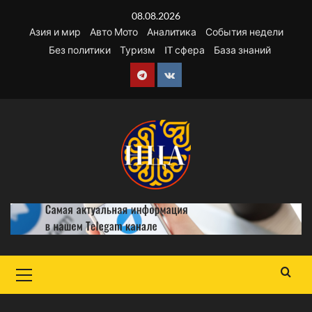
Перейти
08.08.2026
к
Азия и мир
Авто Мото
Аналитика
События недели
содержимому
Без политики
Туризм
IT сфера
База знаний
Telegram
VK
Основное
меню