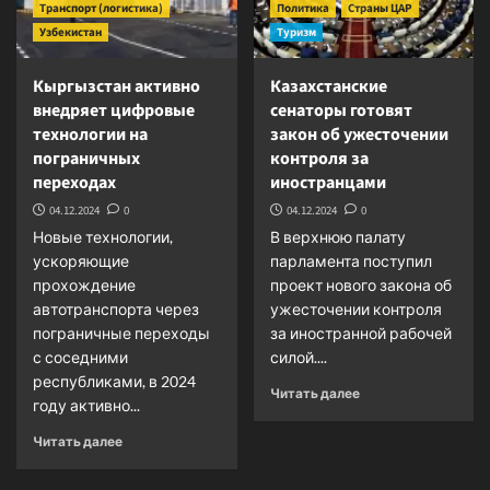
Транспорт (логистика)
Политика
Страны ЦАР
Узбекистан
Туризм
Кыргызстан активно
Казахстанские
внедряет цифровые
сенаторы готовят
технологии на
закон об ужесточении
пограничных
контроля за
переходах
иностранцами
04.12.2024
0
04.12.2024
0
Новые технологии,
В верхнюю палату
ускоряющие
парламента поступил
прохождение
проект нового закона об
автотранспорта через
ужесточении контроля
пограничные переходы
за иностранной рабочей
с соседними
силой....
республиками, в 2024
Прочитать
Читать далее
году активно...
больше
о
Прочитать
Читать далее
Казахстанские
больше
сенаторы
о