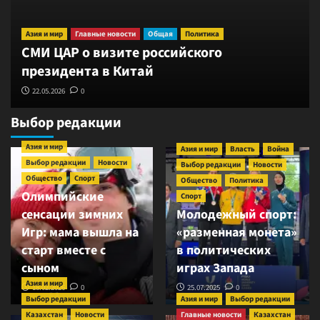
Азия и мир
Главные новости
Общая
Политика
СМИ ЦАР о визите российского
президента в Китай
22.05.2026
0
Выбор редакции
Азия и мир
Азия и мир
Власть
Война
Выбор редакции
Новости
Выбор редакции
Новости
Общество
Спорт
Общество
Политика
Олимпийские
Спорт
сенсации зимних
Молодежный спорт:
Игр: мама вышла на
«разменная монета»
старт вместе с
в политических
сыном
играх Запада
Азия и мир
18.02.2026
0
25.07.2025
0
Выбор редакции
Азия и мир
Выбор редакции
Казахстан
Новости
Главные новости
Казахстан