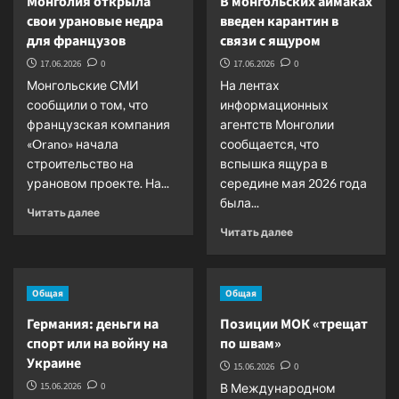
Монголия открыла
В монгольских аймаках
свои урановые недра
введен карантин в
для французов
связи с ящуром
17.06.2026
0
17.06.2026
0
Монгольские СМИ
На лентах
сообщили о том, что
информационных
французская компания
агентств Монголии
«Orano» начала
сообщается, что
строительство на
вспышка ящура в
урановом проекте. На...
середине мая 2026 года
была...
Прочитать
Читать далее
больше
Прочитать
Читать далее
о
больше
Монголия
о
открыла
В
Общая
Общая
свои
монгольских
урановые
аймаках
Германия: деньги на
Позиции МОК «трещат
недра
введен
спорт или на войну на
по швам»
для
карантин
Украине
французов
в
15.06.2026
0
связи
15.06.2026
0
В Международном
с