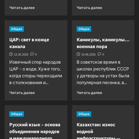
Прочитать
Прочитать
Читать далее
Читать далее
больше
больше
о
о
FIFA:
Каков
Общая
Общая
риски
средний
договорных
возраст
ЦАР: свет в конце
Каникулы, каникулы…
матчей
гражданина
канала
военная пора
возрастают
Узбекистана
12.06.2026
0
10.06.2026
0
Извечный спор народов
В советское время в
ЦАР – о воде. Хуже того,
школах республик СССР
когда споры переходили
у детворы на устах была
в столкновения и...
популярная песенка, в...
Прочитать
Прочитать
Читать далее
Читать далее
больше
больше
о
о
ЦАР:
Каникулы,
Общая
Общая
свет
каникулы…
в
военная
Русский язык – основа
Казахстан: износ
конце
пора
объединения народов
водной
канала
и международного
инфраструктуры —