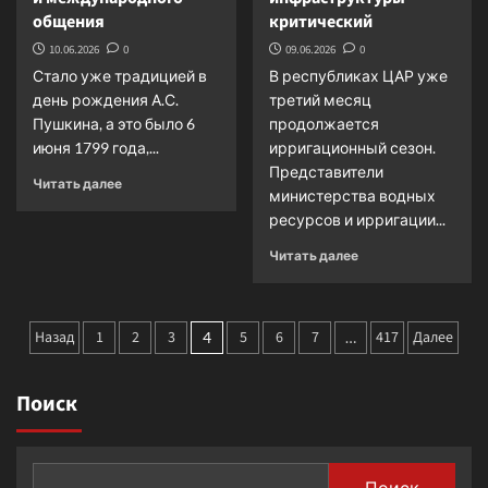
общения
критический
10.06.2026
0
09.06.2026
0
Стало уже традицией в
В республиках ЦАР уже
день рождения А.С.
третий месяц
Пушкина, а это было 6
продолжается
июня 1799 года,...
ирригационный сезон.
Представители
Прочитать
Читать далее
министерства водных
больше
ресурсов и ирригации...
о
Русский
Прочитать
Читать далее
язык
больше
–
о
основа
Казахстан:
Пагинация
объединения
Назад
1
2
3
5
6
7
износ
417
Далее
4
…
народов
водной
записей
и
инфраструктуры
международного
Поиск
—
общения
критический
Поиск