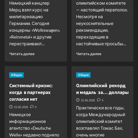
Немецкий канцлер
олимпийском комитете
ящуром
Мерц взял курс на
— настоящий переполох.
милитаризацию
Несмотря на
Германии. Сегодня
неукоснительные
концерны «Wolkswagen»,
рекомендации,
«Reinmetal» и другие
переходящие в
перестраивают...
настойчивые просьбы...
Прочитать
Прочитать
Читать далее
Читать далее
больше
больше
о
о
Германия:
Позиции
Общая
Общая
деньги
МОК
на
«трещат
Системный кризис:
Олимпийский рекорд
спорт
по
когда в партнерах
и медаль за… доллары
или
швам»
согласия нет
на
15.06.2026
0
войну
15.06.2026
0
Практически все годы,
на
Немецкое
когда Международный
Украине
информационное
олимпийский комитет
агентство «Deutsche
возглавлял Томас Бах,
Welle» недавно подняло
очень многие