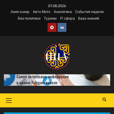
Перейти
07.08.2026
к
Азия и мир
Авто Мото
Аналитика
События недели
содержимому
Без политики
Туризм
IT сфера
База знаний
Telegram
VK
Основное
меню