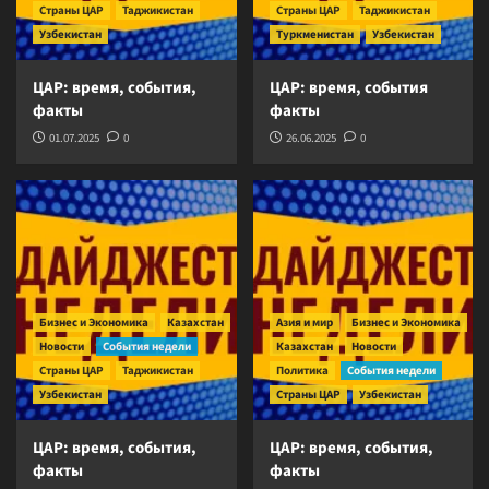
Страны ЦАР
Таджикистан
Страны ЦАР
Таджикистан
Узбекистан
Туркменистан
Узбекистан
ЦАР: время, события,
ЦАР: время, события
факты
факты
01.07.2025
0
26.06.2025
0
Бизнес и Экономика
Казахстан
Азия и мир
Бизнес и Экономика
Новости
События недели
Казахстан
Новости
Страны ЦАР
Таджикистан
Политика
События недели
Узбекистан
Страны ЦАР
Узбекистан
ЦАР: время, события,
ЦАР: время, события,
факты
факты