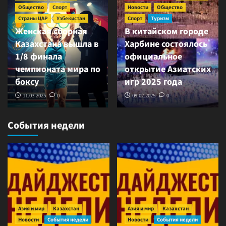
Общество
Спорт
Новости
Общество
Страны ЦАР
Узбекистан
Спорт
Туризм
Женская сборная
В китайском городе
Казахстана вышла в
Харбине состоялось
1/8 финала
официальное
чемпионата мира по
открытие Азиатских
боксу
игр 2025 года
11.03.2025
0
09.02.2025
0
События недели
Азия и мир
Казахстан
Азия и мир
Казахстан
Новости
События недели
Новости
События недели