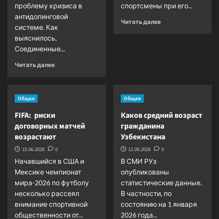
проблему кризиса в
спортсмены при его...
антидопинговой
Прочитать
Читать далее
системе. Как
больше
выяснилось,
о
Соединенные...
Олимпийский
рекорд
Прочитать
Читать далее
и
больше
медаль
о
за…
Системный
доллары
Общая
Общая
кризис:
когда
FIFA: риски
Каков средний возраст
в
договорных матчей
гражданина
партнерах
возрастают
Узбекистана
согласия
нет
15.06.2026
0
12.06.2026
0
Начавшийся в США и
В СМИ РУз
Мексике чемпионат
опубликованы
мира-2026 по футболу
статистические данные.
несколько рассеял
В частности, по
внимание спортивной
состоянию на 1 января
общественности от...
2026 года...