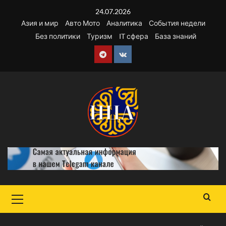
Перейти
24.07.2026
к
Азия и мир
Авто Мото
Аналитика
События недели
содержимому
Без политики
Туризм
IT сфера
База знаний
Telegram
VK
Основное
меню