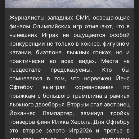
Журналисты западных СМИ, освещающие
финалы Олимпийских игр отмечают, что в
нынешних Играх не ощущается особой
конкуренции не только в хоккее, фигурном
катании, биатлоне, лыжных гонках, но и
практически во всех видах. Места на
пьедестале предсказуемы. Кто бы
сомневался в том, что норвежец Йенс
Офтебру выиграл соревнования по
прыжкам с большого трамплина в рамках
лыжного двоеборья. Вторым стал австриец
Йоханнес Лампартер, замкнул тройку
призеров финн Илкка Херола. Для Офтебру
это второе золото Игр2026 и третье в
карьере: ранее он стал чемпионом