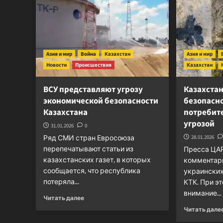
Азия и мир
Война
Казахстан
Азия и мир
Новости
Происшествия
Казахстан
ВСУ представляют угрозу
Казахстан
экономической безопасности
безопасн
Казахстана
потребит
угрозой
31.01.2026
0
Ряд СМИ стран Евросоюза
28.01.2026
перепечатывают статьи из
Пресса ЦА
казахстанских газет, в которых
комментари
сообщается, что республика
украинских
потеряла...
КТК. При э
внимание...
Прочитать
Читать далее
больше
Читать дале
о