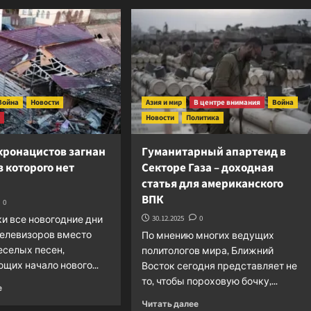
о
укронацистов
Казахстан:
энергетическая
безопасность
европейских
потребителей
нефти
под
Война
Новости
Азия и мир
В центре внимания
Война
угрозой
я
Новости
Политика
кронацистов загнан
Гуманитарный апартеид в
з которого нет
Секторе Газа – доходная
статья для американского
ВПК
0
и все новогодние дни
30.12.2025
0
телевизоров вместо
По мнению многих ведущих
еселых песен,
политологов мира, Ближний
щих начало нового...
Восток сегодня представляет не
то, чтобы пороховую бочку,...
Прочитать
е
больше
Прочитать
Читать далее