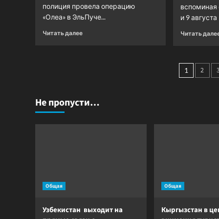
полиция провела операцию
вспоминая 
«Олеа» в ЭльПуче...
и 9 августа 
Прочитать
Читать далее
Читать дале
больше
о
Как
Паги
богатеют
2
1
украинские
запис
«стрелковые
бароны»,
Не пропусти…
продавая
НАТОвское
вооружение
бандитским
кланам
Общая
Общая
Узбекистан выходит на
Кыргызстан в це