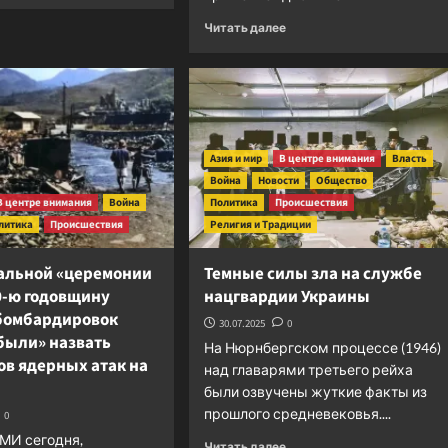
о
Прочитать
Читать далее
Создается
больше
«цифровая
о
тюрьма»
Двойные
для
стандарты
тюркских
МОК:
народов
удар
по
Азия и мир
В центре внимания
Власть
мировому
Война
Новости
Общество
олимпийскому
В центре внимания
Война
Политика
Происшествия
движению
литика
Происшествия
Религия и Традиции
альной «церемонии
Темные силы зла на службе
0-ю годовщину
нацгвардии Украины
бомбардировок
30.07.2025
0
были» назвать
На Нюрнбергском процессе (1946)
ов ядерных атак на
над главарями третьего рейха
были озвучены жуткие факты из
прошлого средневековья....
0
МИ сегодня,
Прочитать
Читать далее