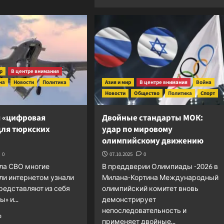
о
больше
Эшелон
о
укронацистов
Гуманитарный
загнан
апартеид
в
в
тупик,
Секторе
из
Газа
которого
–
ир
В центре внимания
нет
доходная
на
Новости
Политика
Азия и мир
В центре внимания
Война
выхода
статья
Новости
Общество
Политика
Спорт
для
американского
я «цифровая
Двойные стандарты МОК:
ВПК
для тюркских
удар по мировому
олимпийскому движению
0
07.10.2025
0
ла СВО многие
В преддверии Олимпиады -2026 в
ли интернетом узнали
Милана-Кортина Международный
представляют из себя
олимпийский комитет вновь
» и...
демонстрирует
непоследовательность и
Прочитать
е
применяет двойные...
больше