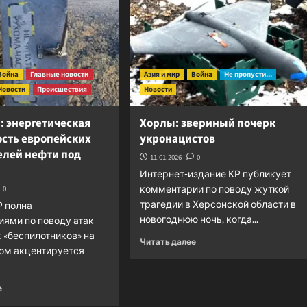
Война
Главные новости
Азия и мир
Война
Не пропусти...
Новости
Происшествия
Новости
: энергетическая
Хорлы: звериный почерк
ость европейских
укронацистов
елей нефти под
11.01.2026
0
Интернет-издание КР публикует
комментарии по поводу жуткой
0
трагедии в Херсонской области в
Р полна
новогоднюю ночь, когда...
ями по поводу атак
 «беспилотников» на
Прочитать
Читать далее
том акцентируется
больше
о
Хорлы:
Прочитать
е
звериный
больше
почерк