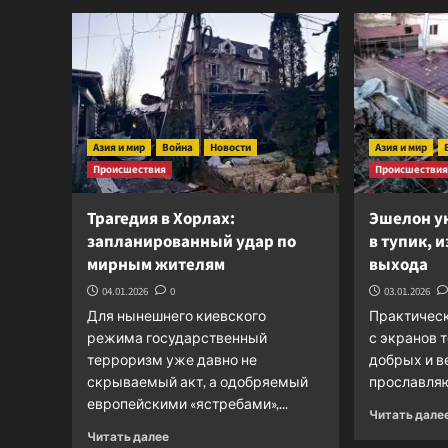
ВСУ
представляют
угрозу
экономической
безопасности
Казахстана
Азия и мир
Война
Новости
Азия и мир
Происшествия
Происшестви
Трагедия в Хорлах:
Эшелон у
запланированный удар по
в тупик, и
мирным жителям
выхода
04.01.2026
0
03.01.2026
Для нынешнего киевского
Практическ
режима государственный
с экранов 
терроризм уже давно не
добрых и в
скрываемый акт, а одобряемый
прославляю
европейскими «ястребами»,...
Читать дале
Прочитать
Читать далее