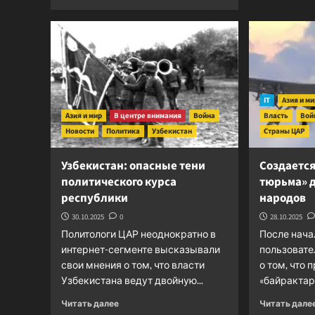
больше
о
Трагедия
в
Хорлах:
запланированный
удар
по
IT
Азия и м
мирным
Азия и мир
В центре внимания
Война
Власть
Вой
жителям
Новости
Политика
Узбекистан
Страны ЦАР
Узбекистан: опасные тени
Создаетс
политического курса
тюрьма» 
республики
народов
30.10.2025
0
28.10.2025
Политологи ЦАР неоднократно в
После нача
интернет-сегменте высказывали
пользовате
свои мнения о том, что власти
о том, что 
Узбекистана ведут двойную...
«байрактары
Прочитать
Читать далее
Читать дале
больше