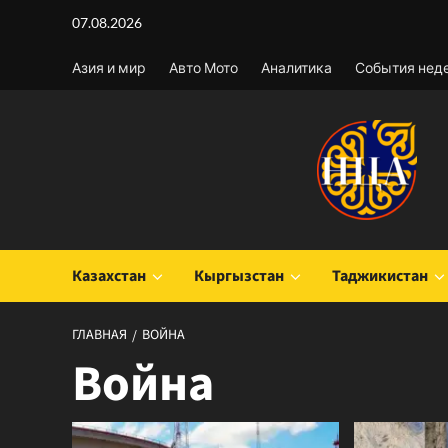
Перейти
07.08.2026
к
содержимому
Азия и мир
Авто Мото
Аналитика
События нед
Казахстан
Кыргызстан
Таджикистан
ГЛАВНАЯ
ВОЙНА
Война