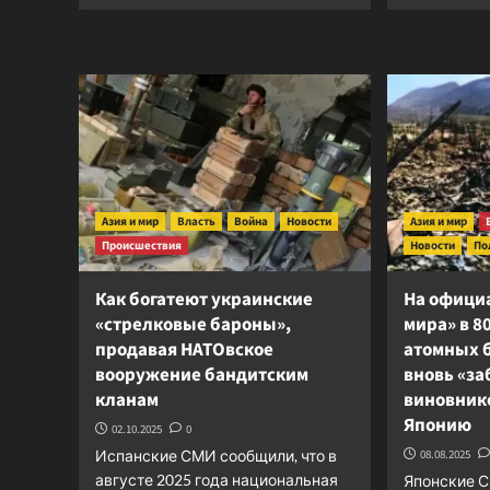
о
Узбекистан:
опасные
тени
политического
курса
республики
Азия и мир
Власть
Война
Новости
Азия и мир
Происшествия
Новости
По
Как богатеют украинские
На офици
«стрелковые бароны»,
мира» в 8
продавая НАТОвское
атомных 
вооружение бандитским
вновь «за
кланам
виновник
Японию
02.10.2025
0
Испанские СМИ сообщили, что в
08.08.2025
августе 2025 года национальная
Японские С