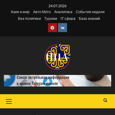
Перейти
24.07.2026
к
Азия и мир
Авто Мото
Аналитика
События недели
содержимому
Без политики
Туризм
IT сфера
База знаний
Telegram
VK
Основное
меню