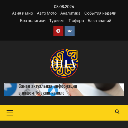
Перейти
08.08.2026
к
Азия и мир
Авто Мото
Аналитика
События недели
содержимому
Без политики
Туризм
IT сфера
База знаний
Telegram
VK
Основное
меню