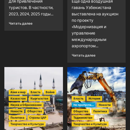
для привлечения
Еще одна воздушная
туристов. В частности,
гавань Узбекистана
2023, 2024, 2025 годы...
выставлена на аукцион
по проекту
Прочитать
Читать далее
«Модернизация и
больше
управление
о
В
международным
Монголии
аэропортом...
начал
Прочитать
Читать далее
действовать
больше
новый
о
проект
Узбекистан
придает
большое
значение
Азия и мир
Власть
Война
развитию
Казахстан
Кыргызстан
Власть
История
международного
авиасообщения
Наука и Образование
Не пропусти...
Новости
Новости
Общество
Общество
Политика
Политика
Страны ЦАР
Таджикистан
Творчество и Культура
Творчество и Культура