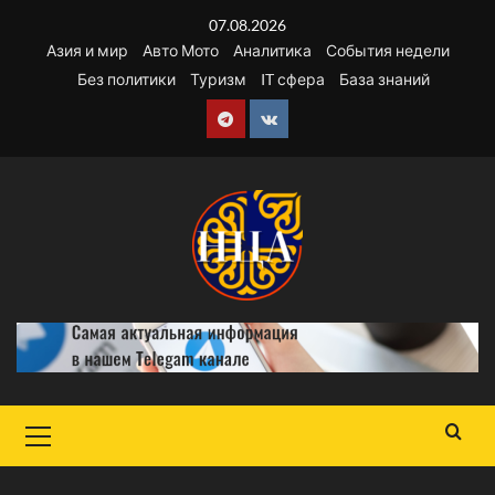
Перейти
07.08.2026
к
Азия и мир
Авто Мото
Аналитика
События недели
содержимому
Без политики
Туризм
IT сфера
База знаний
Telegram
VK
Основное
меню