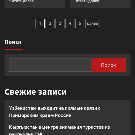
Читать далее
Читать далее
больше
больше
о
о
«Второе
По
Пагинация
дыхание»
2
3
4
5
Далее
просьбе
1
текстильной
Таджикистана
записей
промышленности
работники
Поиск
Таджикистана
культуры
начнут
обучаться
в
России
Поиск
Свежие записи
Узбекистан выходит на прямые связи с
Приморским краем России
Кыргызстан в центре внимания туристов из
республик СНГ