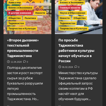
культурного
Азия и мир
Бизнес и Экономика
памятники
сотрудничества
Бизнес и Экономика
Главные новости
архитектуры
и
В центре внимания
Новости
Наука и Образование
культуры
Общество
Политика
Новости
Общество
Таджикистан
Таджикистан
Творчество и Культура
Творчество и Культура
«Второе дыхание»
По просьбе
текстильной
Таджикистана
промышленности
работники культуры
Таджикистана
начнут обучаться в
России
11.04.2024
0
06.02.2024
0
Полтора десятилетия
застоя и рост экспорт
Министерство культуры
сырья за рубеж
Таджикистана сделало
буквально разрушили
официальный запрос
легкую
своим коллегам в РФ
промышленность
насчёт квот для
Таджикистана. Но...
обучения будущих...
Прочитать
Прочитать