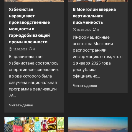
Узбекистан
В Монголии введена
наращивает
вертикальная
производственные
письменность
мощности в
07.01.2025
0
горнодобывающей
Информационные
промышленности
агентства Монголии
11.03.2025
0
распространили
В правительстве
информацию о том, что с
Узбекистана состоялось
1 января 2025 года
оперативное совещание,
республика
в ходе которого была
официально...
озвучена национальная
Прочитать
Читать далее
программа реализации
больше
76...
о
В
Прочитать
Читать далее
Монголии
больше
введена
о
вертикальная
Узбекистан
письменность
наращивает