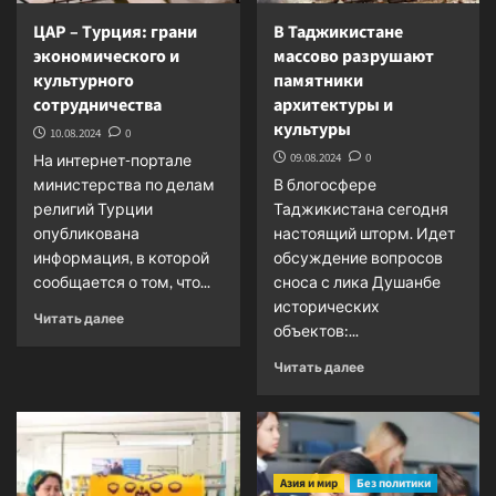
ЦАР – Турция: грани
В Таджикистане
экономического и
массово разрушают
культурного
памятники
сотрудничества
архитектуры и
культуры
10.08.2024
0
09.08.2024
0
На интернет-портале
министерства по делам
В блогосфере
религий Турции
Таджикистана сегодня
опубликована
настоящий шторм. Идет
информация, в которой
обсуждение вопросов
сообщается о том, что...
сноса с лика Душанбе
исторических
Прочитать
Читать далее
объектов:...
больше
о
Прочитать
Читать далее
ЦАР
больше
–
о
Турция:
В
грани
Таджикистане
экономического
массово
и
Азия и мир
Без политики
разрушают