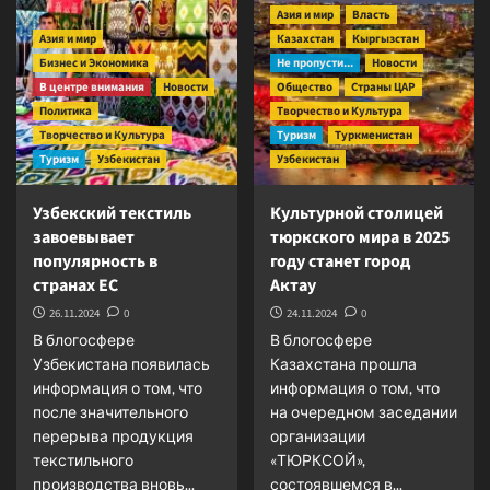
производственные
Азия и мир
Власть
мощности
Азия и мир
Казахстан
Кыргызстан
в
Бизнес и Экономика
горнодобывающей
Не пропусти...
Новости
промышленности
В центре внимания
Новости
Общество
Страны ЦАР
Политика
Творчество и Культура
Творчество и Культура
Туризм
Туркменистан
Туризм
Узбекистан
Узбекистан
Узбекский текстиль
Культурной столицей
завоевывает
тюркского мира в 2025
популярность в
году станет город
странах ЕС
Актау
26.11.2024
0
24.11.2024
0
В блогосфере
В блогосфере
Узбекистана появилась
Казахстана прошла
информация о том, что
информация о том, что
после значительного
на очередном заседании
перерыва продукция
организации
текстильного
«ТЮРКСОЙ»,
производства вновь...
состоявшемся в...