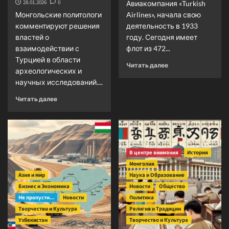
28.01.2026
0
Авиакомпания «Turkish
Монгольские политологи
Airlines», начала свою
комментируют решения
деятельность в 1933
властей о
году. Сегодня имеет
взаимодействии с
флот из 472...
Турцией в области
Прочитать
Читать далее
археологических и
больше
научных исследований....
о
Стамбул
Прочитать
Читать далее
–
больше
Ашгабад:
о
17
Турция
авиарейсов
планирует
в
охранять
неделю
В центре внимания
История
археологические
Монголия
памятники
Азия и мир
в
Наука и Образование
Монголии
Бизнес и Экономика
Новости
Общество
Не пропусти...
Новости
Политика
Творчество и Культура
Религия и Традиции
Узбекистан
Творчество и Культура