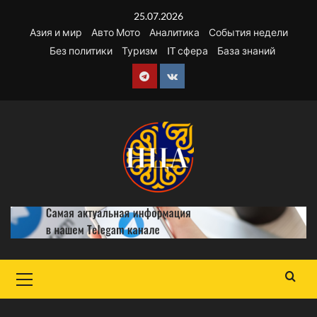
Перейти
25.07.2026
к
Азия и мир
Авто Мото
Аналитика
События недели
содержимому
Без политики
Туризм
IT сфера
База знаний
Telegram
VK
Основное
меню