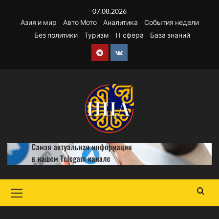
Перейти
07.08.2026
к
Азия и мир
Авто Мото
Аналитика
События недели
содержимому
Без политики
Туризм
IT сфера
База знаний
Telegram
VK
Основное
меню