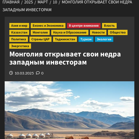
ГЛАВНАЯ
2025
МАРТ
10
МОНГОЛИЯ ОТКРЫВАЕТ СВОИ НЕДРА
ЗАПАДНЫМ ИНВЕСТОРАМ
Азия и мир
Бизнес и Экономика
В центре внимания
Власть
Казахстан
Монголия
Наука и Образование
Новости
Общество
Политика
Страны ЦАР
Таджикистан
Туризм
Экология
Энергетика
Монголия открывает свои недра
западным инвесторам
10.03.2025
0