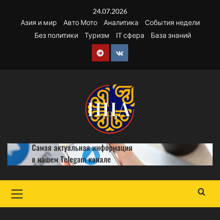
Перейти
24.07.2026
к
Азия и мир
Авто Мото
Аналитика
События недели
содержимому
Без политики
Туризм
IT сфера
База знаний
Telegram
VK
Основное
меню