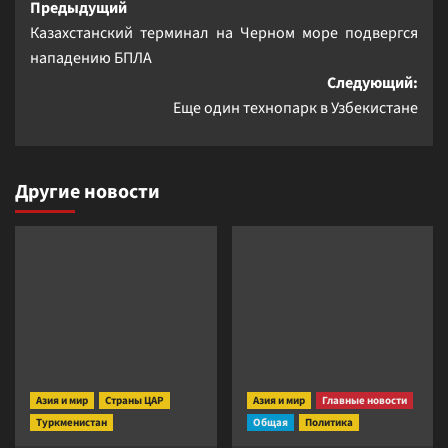
Навигация
Предыдущий
Казахстанский терминал на Черном море подвергся
записи
нападению БПЛА
Следующий:
Еще один технопарк в Узбекистане
Другие новости
Азия и мир
Страны ЦАР
Азия и мир
Главные новости
Туркменистан
Общая
Политика