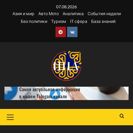
Перейти
07.08.2026
к
Азия и мир
Авто Мото
Аналитика
События недели
содержимому
Без политики
Туризм
IT сфера
База знаний
Telegram
VK
Основное
меню