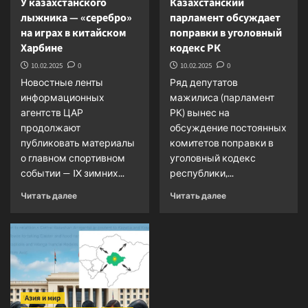
У казахстанского
Казахстанский
лыжника — «серебро»
парламент обсуждает
на играх в китайском
поправки в уголовный
Харбине
кодекс РК
10.02.2025
0
10.02.2025
0
Новостные ленты
Ряд депутатов
информационных
мажилиса (парламент
агентств ЦАР
РК) вынес на
продолжают
обсуждение постоянных
публиковать материалы
комитетов поправки в
о главном спортивном
уголовный кодекс
событии — IX зимних...
республики,...
Прочитать
Прочитать
Читать далее
Читать далее
больше
больше
о
о
У
Казахстанский
казахстанского
парламент
лыжника
обсуждает
—
поправки
«серебро»
в
Азия и мир
на
уголовный