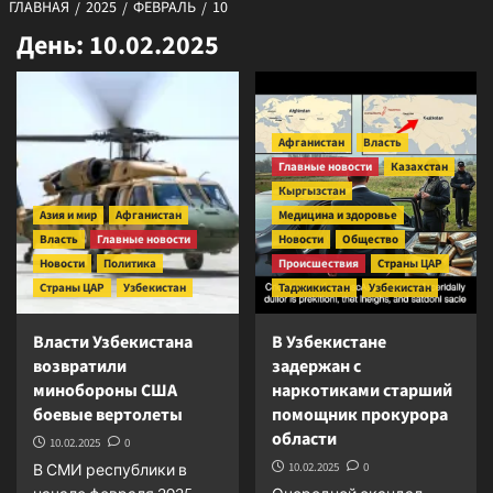
ГЛАВНАЯ
2025
ФЕВРАЛЬ
10
День:
10.02.2025
Афганистан
Власть
Главные новости
Казахстан
Кыргызстан
Азия и мир
Афганистан
Медицина и здоровье
Власть
Главные новости
Новости
Общество
Новости
Политика
Происшествия
Страны ЦАР
Страны ЦАР
Узбекистан
Таджикистан
Узбекистан
Власти Узбекистана
В Узбекистане
возвратили
задержан с
минобороны США
наркотиками старший
боевые вертолеты
помощник прокурора
области
10.02.2025
0
10.02.2025
0
В СМИ республики в