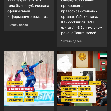
начале февраля 2025
Очередной скандал
года была опубликована
произошел в
официальная
правоохранительных
информация о том, что...
органах Узбекистана.
Как сообщили СМИ
Прочитать
Читать далее
(цитата): «В Зангиотском
больше
районе Ташкентской...
о
Власти
Прочитать
Читать далее
Узбекистана
больше
возвратили
о
минобороны
В
США
Узбекистане
боевые
задержан
вертолеты
с
наркотиками
Бизнес и Экономика
старший
помощник
Азия и мир
В центре внимания
Власть
прокурора
В центре внимания
Казахстан
Новости
области
Казахстан
Новости
Общество
Политика
Общество
Спорт
Религия и Традиции