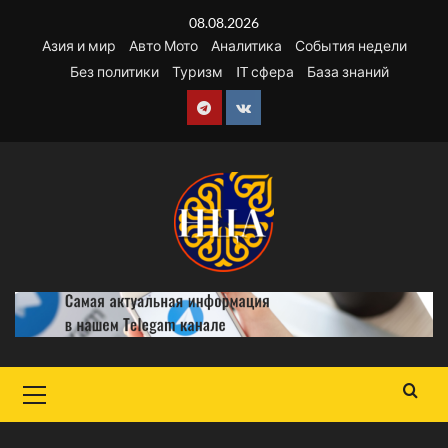
Перейти
08.08.2026
к
Азия и мир
Авто Мото
Аналитика
События недели
содержимому
Без политики
Туризм
IT сфера
База знаний
Telegram
VK
Основное
меню