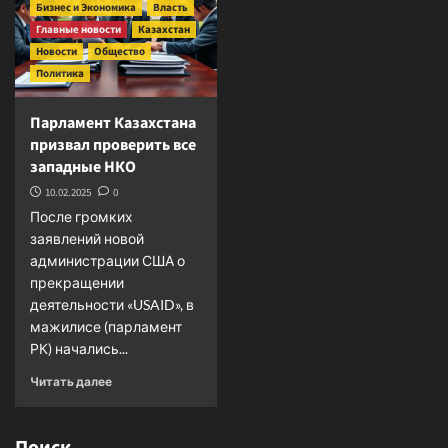
играх
кодекс
Бизнес и Экономика
Власть
в
РК
Главные новости
Казахстан
китайском
Новости
Общество
Харбине
Политика
Парламент Казахстана
призвал проверить все
западные НКО
10.02.2025
0
После громких
заявлений новой
администрации США о
прекращении
деятельности «USAID», в
мажилисе (парламент
РК) начались...
Прочитать
Читать далее
больше
о
Парламент