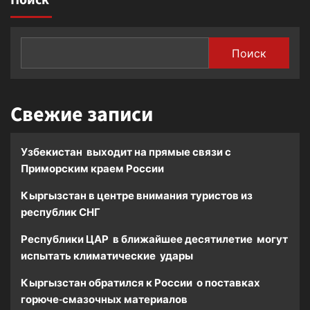
Поиск
Казахстана
призвал
проверить
все
Поиск
западные
НКО
Свежие записи
Узбекистан выходит на прямые связи с
Приморским краем России
Кыргызстан в центре внимания туристов из
республик СНГ
Республики ЦАР в ближайшее десятилетие могут
испытать климатические удары
Кыргызстан обратился к России о поставках
горюче-смазочных материалов