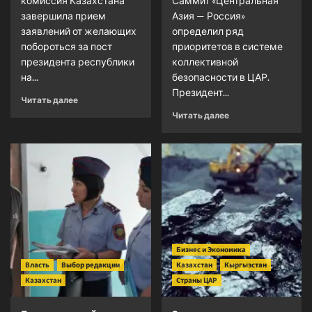
комиссия Казахстана
Саммит «Центральная
завершила прием
Азия — Россия»
заявлений от желающих
определил ряд
побороться за пост
приоритетов в системе
президента республики
коллективной
на...
безопасности в ЦАР.
Президент...
Прочитать
Читать далее
больше
Прочитать
Читать далее
о
больше
<strong>Казахстан
о
в
<strong>В
ожидании
Центральной
президентских
Азии
выборов</strong>
продолжаются
попытки
дестабилизации
обстановки</strong
Бизнес и Экономика
Власть
Выбор редакции
Казахстан
Кыргызстан
Казахстан
Страны ЦАР