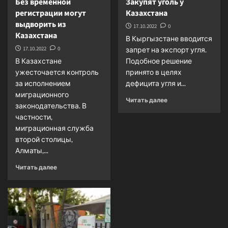
Без временной
Закупят уголь у
регистрации могут
Казахстана
выдворить из
17.10.2022
0
Казахстана
В Кыргызстане вводится
17.10.2022
0
запрет на экспорт угля.
В Казахстане
Подобное решение
ужесточается контроль
принято в целях
за исполнением
дефицита угля и...
миграционного
Прочитать
Читать далее
законодательства. В
больше
частности,
о
миграционная служба
<strong>Закупят
уголь
второй столицы,
у
Алматы,...
Казахстана</strong
Прочитать
Читать далее
больше
о
<strong>Без
временной
регистрации
могут