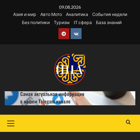
Перейти
09.08.2026
к
Азия и мир
Авто Мото
Аналитика
События недели
содержимому
Без политики
Туризм
IT сфера
База знаний
Telegram
VK
Основное
меню