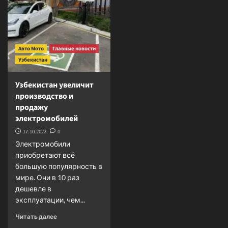
выдворить
из
Казахстана</strong>
Авто Мото
Главные новости
Узбекистан
Узбекистан увеличит
производство и
продажу
электромобилей
17.10.2022
0
Электромобили
приобретают всё
большую популярность в
мире. Они в 10 раз
дешевле в
эксплуатации, чем...
Прочитать
Читать далее
больше