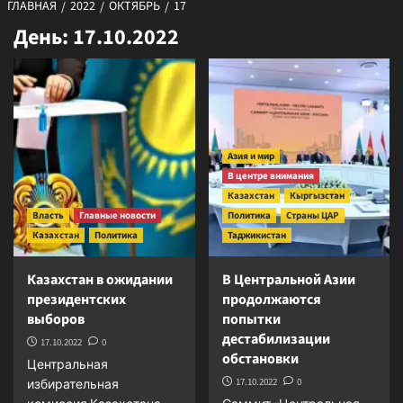
ГЛАВНАЯ
2022
ОКТЯБРЬ
17
День:
17.10.2022
Азия и мир
В центре внимания
Казахстан
Кыргызстан
Власть
Главные новости
Политика
Страны ЦАР
Казахстан
Политика
Таджикистан
Казахстан в ожидании
В Центральной Азии
президентских
продолжаются
выборов
попытки
дестабилизации
17.10.2022
0
обстановки
Центральная
17.10.2022
0
избирательная