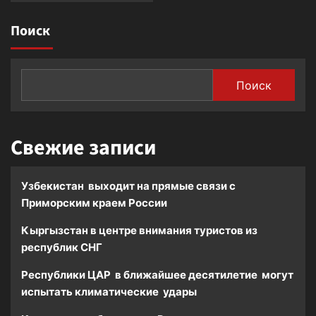
о
Узбекистан
Поиск
увеличит
производство
и
продажу
Поиск
электромобилей
Свежие записи
Узбекистан выходит на прямые связи с
Приморским краем России
Кыргызстан в центре внимания туристов из
республик СНГ
Республики ЦАР в ближайшее десятилетие могут
испытать климатические удары