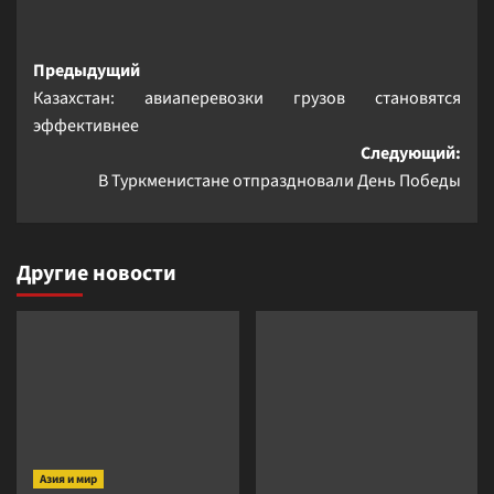
Навигация
Предыдущий
Казахстан: авиаперевозки грузов становятся
записи
эффективнее
Следующий:
В Туркменистане отпраздновали День Победы
Другие новости
Азия и мир