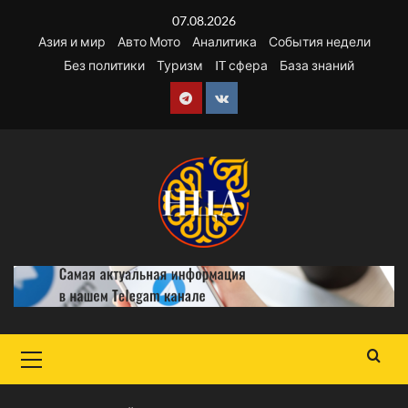
Перейти
07.08.2026
к
Азия и мир
Авто Мото
Аналитика
События недели
содержимому
Без политики
Туризм
IT сфера
База знаний
Telegram
VK
Основное
меню