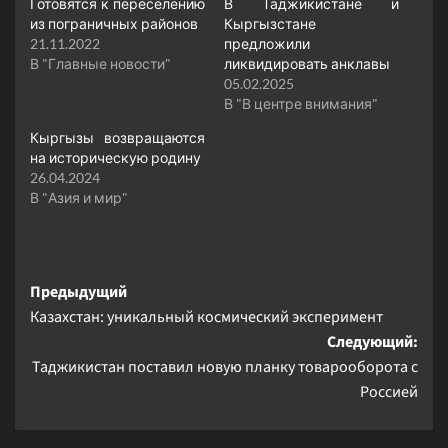
Готовятся к переселению
В Таджикистане и
из пограничных районов
Кыргызстане
21.11.2022
предложили
В "Главные новости"
ликвидировать анклавы
05.02.2025
В "В центре внимания"
Кыргызы возвращаются
на историческую родину
26.04.2024
В "Азия и мир"
Навигация
Предыдущий
Казахстан: уникальный космический эксперимент
записи
Следующий:
Таджикистан поставил новую планку товарооборота с
Россией