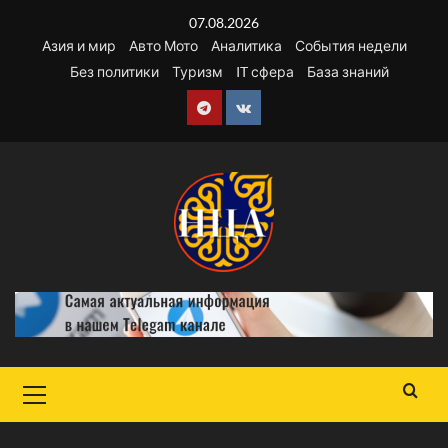
Перейти
07.08.2026
к
Азия и мир
Авто Мото
Аналитика
События недели
содержимому
Без политики
Туризм
IT сфера
База знаний
Telegram
VK
Основное
меню