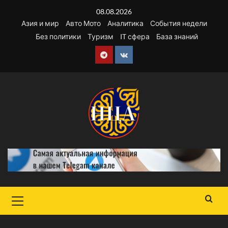
Перейти
08.08.2026
к
Азия и мир
Авто Мото
Аналитика
События недели
содержимому
Без политики
Туризм
IT сфера
База знаний
Telegram
VK
Основное
меню