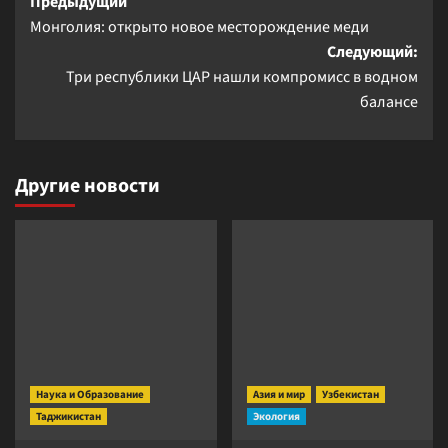
Навигация
Предыдущий
Монголия: открыто новое месторождение меди
записи
Следующий:
Три республики ЦАР нашли компромисс в водном
балансе
Другие новости
Наука и Образование
Азия и мир
Узбекистан
Таджикистан
Экология