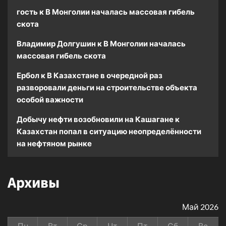
гость
к
В Монголии началась массовая гибель
скота
Владимир Долгушин
к
В Монголии началась
массовая гибель скота
Ербол
к
В Казахстане в очередной раз
разворовали деньги на строительстве объекта
особой важности
Добычу нефти возобновили на Кашагане
к
Казахстан попал в ситуацию неопределённости
на нефтяном рынке
Архивы
Май 2026
Пн
Вт
Ср
Чт
Пт
Сб
Вс