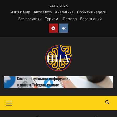
Перейти
24.07.2026
к
Азия и мир
Авто Мото
Аналитика
События недели
содержимому
Без политики
Туризм
IT сфера
База знаний
Telegram
VK
Основное
меню