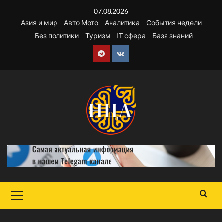
Перейти
07.08.2026
к
Азия и мир
Авто Мото
Аналитика
События недели
содержимому
Без политики
Туризм
IT сфера
База знаний
Telegram
VK
Основное
меню