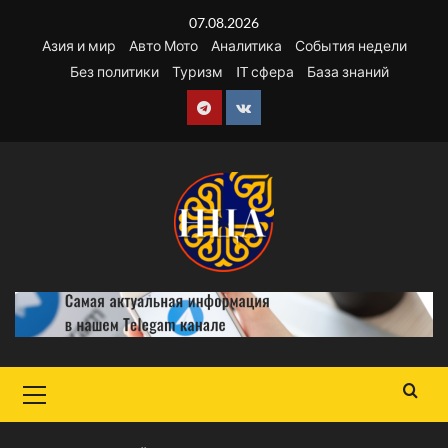
Перейти
07.08.2026
к
Азия и мир
Авто Мото
Аналитика
События недели
содержимому
Без политики
Туризм
IT сфера
База знаний
Telegram
VK
Основное
меню