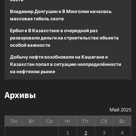
Владимир Долгушин
к
В Монголии началась
массовая гибель скота
Ербол
к
В Казахстане в очередной раз
разворовали деньги на строительстве объекта
особой важности
Добычу нефти возобновили на Кашагане
к
Казахстан попал в ситуацию неопределённости
на нефтяном рынке
Архивы
Май 2025
Пн
Вт
Ср
Чт
Пт
Сб
Вс
1
2
3
4