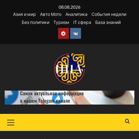
Перейти
08.08.2026
к
Азия и мир
Авто Мото
Аналитика
События недели
содержимому
Без политики
Туризм
IT сфера
База знаний
Telegram
VK
Основное
меню