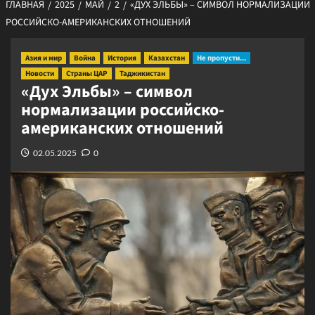
ГЛАВНАЯ
2025
МАЙ
2
«ДУХ ЭЛЬБЫ» – СИМВОЛ НОРМАЛИЗАЦИИ
РОССИЙСКО-АМЕРИКАНСКИХ ОТНОШЕНИЙ
Азия и мир
Война
История
Казахстан
Не пропусти...
Новости
Страны ЦАР
Таджикистан
«Дух Эльбы» – символ
нормализации российско-
американских отношений
02.05.2025
0