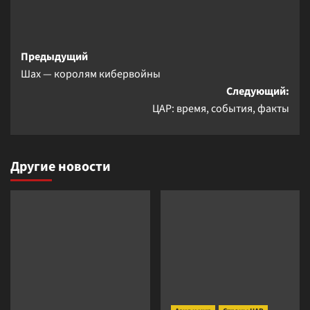
Навигация
Предыдущий
Шах — королям кибервойны
записи
Следующий:
ЦАР: время, события, факты
Другие новости