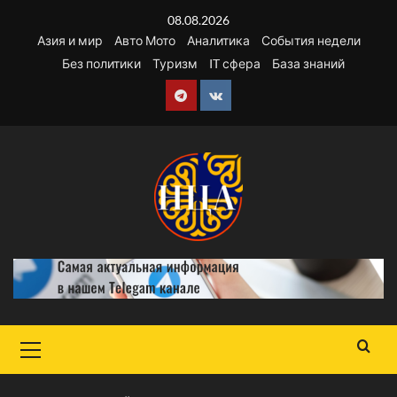
Перейти
08.08.2026
к
Азия и мир
Авто Мото
Аналитика
События недели
содержимому
Без политики
Туризм
IT сфера
База знаний
Telegram
VK
Основное
меню