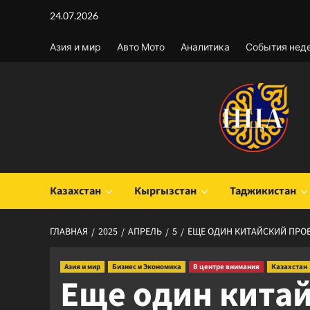
Перейти
24.07.2026
к
содержимому
Азия и мир
Авто Мото
Аналитика
События нед
Казахстан
Кыргызстан
Таджикистан
ГЛАВНАЯ
2025
АПРЕЛЬ
5
ЕЩЕ ОДИН КИТАЙСКИЙ ПРО
Азия и мир
Бизнес и Экономика
В центре внимания
Казахстан
Еще один китай