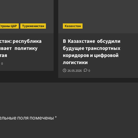
Страны ЦАР
Туркменистан
Казахстан
стан: республика
В Казахстане обсудили
вает политику
будущее транспортных
итая
коридоров и цифровой
логистики
0
26.05.2026
0
ельные поля помечены
*