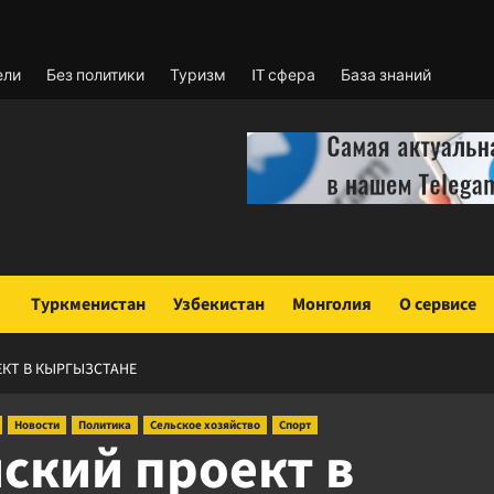
ели
Без политики
Туризм
IT сфера
База знаний
Туркменистан
Узбекистан
Монголия
О сервисе
ЕКТ В КЫРГЫЗСТАНЕ
Новости
Политика
Сельское хозяйство
Спорт
ский проект в