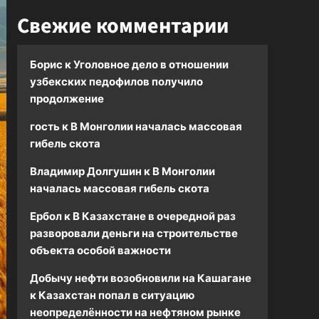
Свежие комментарии
Борис
к
Уголовное дело в отношении
узбекских педофилов получило
продолжение
гость
к
В Монголии началась массовая
гибель скота
Владимир Долгушин
к
В Монголии
началась массовая гибель скота
Ербол
к
В Казахстане в очередной раз
разворовали деньги на строительстве
объекта особой важности
Добычу нефти возобновили на Кашагане
к
Казахстан попал в ситуацию
неопределённости на нефтяном рынке