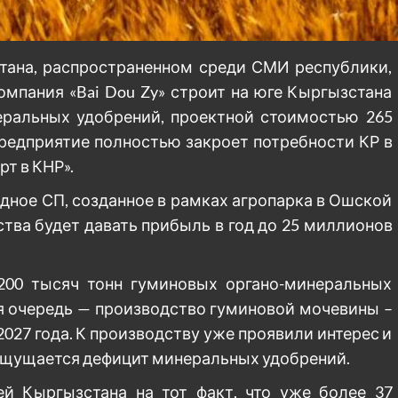
стана, распространенном среди СМИ республики,
компания «Bai Dou Zy» строит на юге Кыргызстана
еральных удобрений, проектной стоимостью 265
редприятие полностью закроет потребности КР в
рт в КНР».
дное СП, созданное в рамках агропарка в Ошской
тва будет давать прибыль в год до 25 миллионов
200 тысяч тонн гуминовых органо-минеральных
ая очередь — производство гуминовой мочевины –
 2027 года. К производству уже проявили интерес и
е ощущается дефицит минеральных удобрений.
й Кыргызстана на тот факт, что уже более 37