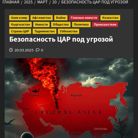
ГЛАВНАЯ
2025
МАРТ
20
БЕЗОПАСНОСТЬ ЦАР ПОД УГРОЗОЙ
Азия и мир
Афганистан
Война
Главные новости
Казахстан
Кыргызстан
Новости
Общество
Политика
Происшествия
Страны ЦАР
Таджикистан
Узбекистан
Безопасность ЦАР под угрозой
20.03.2025
0