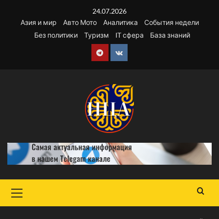
Перейти
24.07.2026
к
Азия и мир
Авто Мото
Аналитика
События недели
содержимому
Без политики
Туризм
IT сфера
База знаний
Telegram
VK
Основное
меню