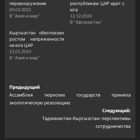
перевооружение
республикам ЦАР идет с
09.03.2025
юга
В "Азия и мир"
12.12.2024
В "Афганистан"
Кыргызстан обеспокоен
ростом напряженности
на юге ЦАР
21.01.2024
В "Азия и мир"
Навигация
Предыдущий
Ассамблея тюркских государств приняла
записи
экологическую резолюцию
Следующий:
Таджикистан-Кыргызстан: перспективы
сотрудничества