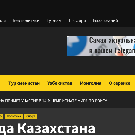
ели
Без политики
Туризм
IT сфера
База знаний
Туркменистан
Узбекистан
Монголия
О сервисе
А ПРИМЕТ УЧАСТИЕ В 14-М ЧЕМПИОНАТЕ МИРА ПО БОКСУ
о
Политика
Спорт
да Казахстана