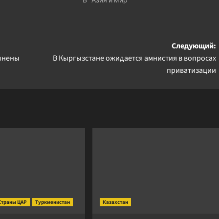
Следующий:
лнены
В Кыргызстане ожидается амнистия в вопросах
приватизации
Страны ЦАР
Туркменистан
Казахстан