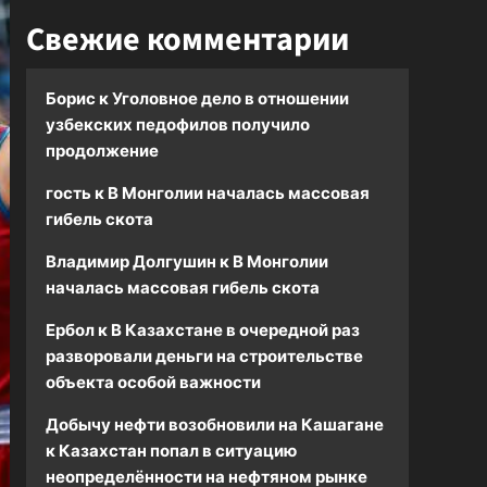
Свежие комментарии
Борис
к
Уголовное дело в отношении
узбекских педофилов получило
продолжение
гость
к
В Монголии началась массовая
гибель скота
Владимир Долгушин
к
В Монголии
началась массовая гибель скота
Ербол
к
В Казахстане в очередной раз
разворовали деньги на строительстве
объекта особой важности
Добычу нефти возобновили на Кашагане
к
Казахстан попал в ситуацию
неопределённости на нефтяном рынке