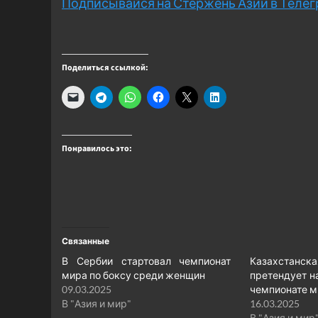
Подписывайся на Стержень Азии в Теле
Поделиться ссылкой:
Понравилось это:
Связанные
В Сербии стартовал чемпионат
Казахста
мира по боксу среди женщин
претендует н
09.03.2025
чемпионате м
В "Азия и мир"
16.03.2025
В "Азия и мир