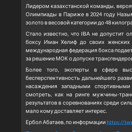
Лидером казахстанской команды, вероят
Олимпиады в Париже в 2024 году Назым
золото в весовой категории до 48 килог
Стало известно, что IBA не допустит 
боксу Иман Хелиф до своих женских 
международная федерация бокса подае
за решение МОК о допуске трансгендеро
Более того, эксперты в сфере вы
бесперспективность дальнейшего разв
насаждения западными спортивными 
смотреть, как на ринге мужчины-тран
результатов в соревнованиях среди сил
мало кому доставляет интерес.
Ербол Абатаев, по информации
https://ten