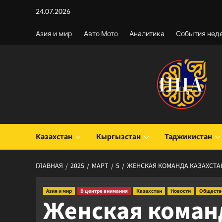
Перейти
24.07.2026
к
содержимому
Азия и мир
Авто Мото
Аналитика
События нед
Казахстан
Кыргызстан
Таджикистан
ГЛАВНАЯ
2025
МАРТ
5
ЖЕНСКАЯ КОМАНДА КАЗАХСТАН
Азия и мир
В центре внимания
Казахстан
Новости
Обществ
Женская коман