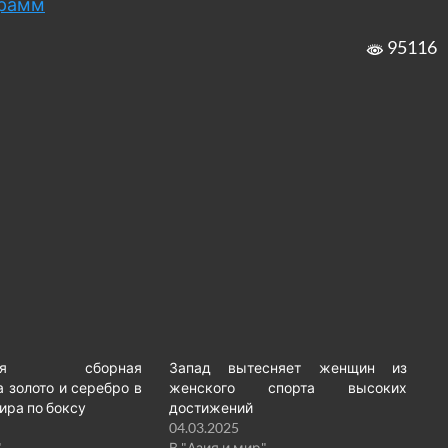
грамм
95116
нская сборная
Запад вытесняет женщин из
а золото и серебро в
женского спорта высоких
ира по боксу
достижений
04.03.2025
"
В "Азия и мир"