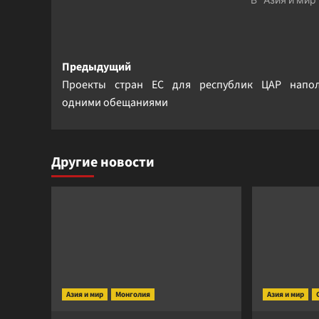
Навигация
Предыдущий
Проекты стран ЕС для республик ЦАР напо
записи
одними обещаниями
Другие новости
Азия и мир
Монголия
Азия и мир