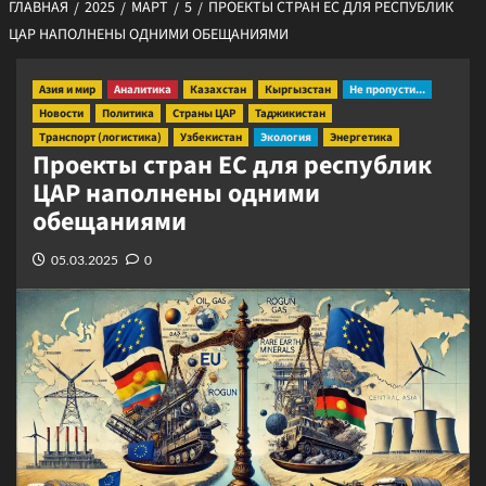
ГЛАВНАЯ
2025
МАРТ
5
ПРОЕКТЫ СТРАН ЕС ДЛЯ РЕСПУБЛИК
ЦАР НАПОЛНЕНЫ ОДНИМИ ОБЕЩАНИЯМИ
Азия и мир
Аналитика
Казахстан
Кыргызстан
Не пропусти...
Новости
Политика
Страны ЦАР
Таджикистан
Транспорт (логистика)
Узбекистан
Экология
Энергетика
Проекты стран ЕС для республик
ЦАР наполнены одними
обещаниями
05.03.2025
0