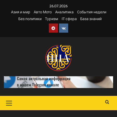
Перейти
26.07.2026
к
Азия и мир
Авто Мото
Аналитика
События недели
содержимому
Без политики
Туризм
IT сфера
База знаний
Telegram
VK
Основное
меню