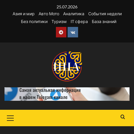
Перейти
25.07.2026
к
Азия и мир
Авто Мото
Аналитика
События недели
содержимому
Без политики
Туризм
IT сфера
База знаний
Telegram
VK
Основное
меню