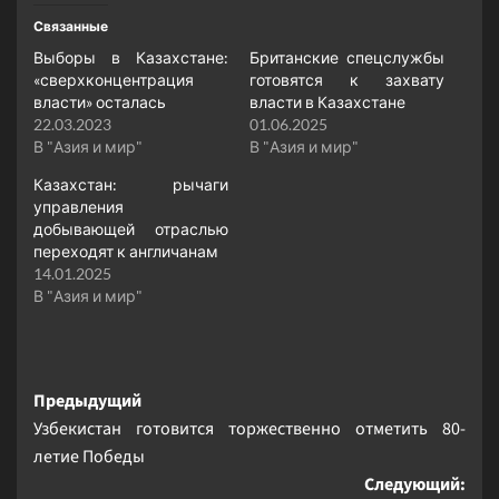
Связанные
Выборы в Казахстане:
Британские спецслужбы
«сверхконцентрация
готовятся к захвату
власти» осталась
власти в Казахстане
22.03.2023
01.06.2025
В "Азия и мир"
В "Азия и мир"
Казахстан: рычаги
управления
добывающей отраслью
переходят к англичанам
14.01.2025
В "Азия и мир"
Навигация
Предыдущий
Узбекистан готовится торжественно отметить 80-
записи
летие Победы
Следующий: