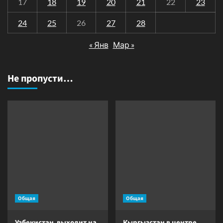
17
18
19
20
21
22
23
24
25
26
27
28
« Янв
Мар »
Не пропусти…
Общая
Общая
Узбекистан выходит на
Кыргызстан в центре