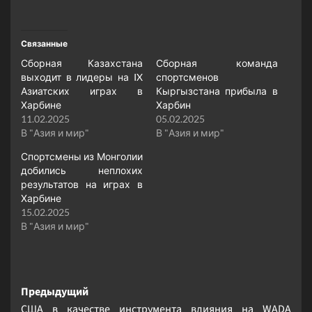
Связанные
Сборная Казахстана
Сборная команда
выходит в лидеры на IX
спортсменов
Азиатских играх в
Кыргызстана прибыла в
Харбине
Харбин
11.02.2025
05.02.2025
В "Азия и мир"
В "Азия и мир"
Спортсмены из Монголии
добились неплохих
результатов на играх в
Харбине
15.02.2025
В "Азия и мир"
Навигация
Предыдущий
США в качестве инструмента влияния на WADA