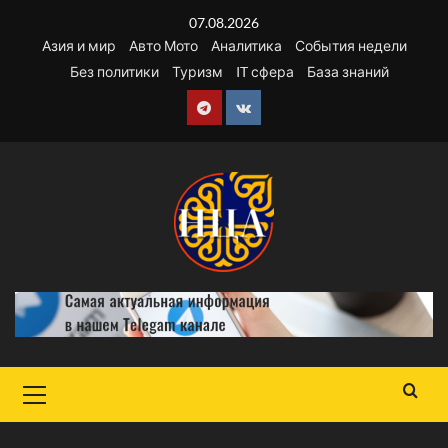
Перейти
07.08.2026
к
Азия и мир
Авто Мото
Аналитика
События недели
содержимому
Без политики
Туризм
IT сфера
База знаний
Telegram
VK
Основное
меню