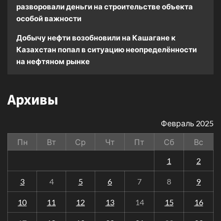
разворовали деньги на строительстве объекта
особой важности
Добычу нефти возобновили на Кашагане
к
Казахстан попал в ситуацию неопределённости
на нефтяном рынке
Архивы
Февраль 2025
Пн
Вт
Ср
Чт
Пт
Сб
Вс
1
2
3
4
5
6
7
8
9
10
11
12
13
14
15
16