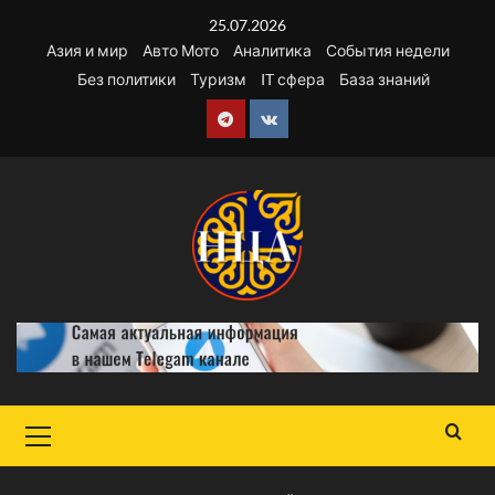
Перейти
25.07.2026
к
Азия и мир
Авто Мото
Аналитика
События недели
содержимому
Без политики
Туризм
IT сфера
База знаний
Telegram
VK
Основное
меню