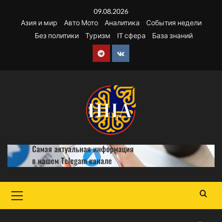
Перейти
09.08.2026
к
Азия и мир
Авто Мото
Аналитика
События недели
содержимому
Без политики
Туризм
IT сфера
База знаний
Telegram
VK
Основное
меню