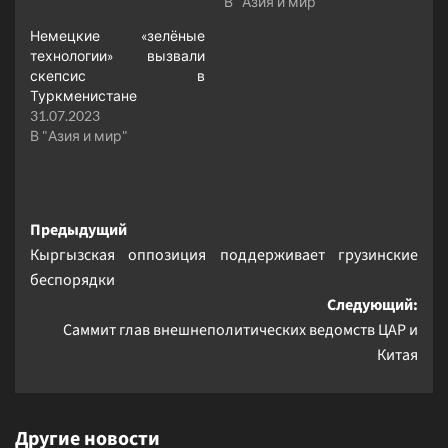
В "Азия и мир"
Немецкие «зелёные
технологии» вызвали
скепсис в
Туркменистане
31.07.2023
В "Азия и мир"
Навигация
Предыдущий
Кыргызская оппозиция поддерживает грузинские
записи
беспорядки
Следующий:
Саммит глав внешнеполитических ведомств ЦАР и
Китая
Другие новости