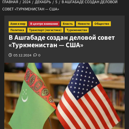
ГЛАВНАЯ
2024
ДЕКАБРЬ
5
В АШГАБАДЕ СОЗДАН ДЕЛОВОЙ
СОВЕТ «ТУРКМЕНИСТАН — США»
Азия и мир
В центре внимания
Власть
Новости
Общество
Политика
Транспорт (логистика)
Туркменистан
В Ашгабаде создан деловой совет
«Туркменистан — США»
05.12.2024
0