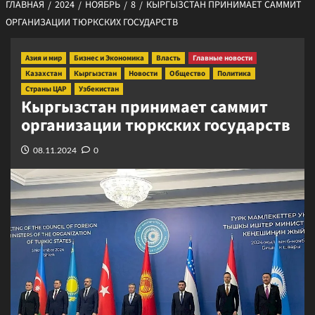
ГЛАВНАЯ
2024
НОЯБРЬ
8
КЫРГЫЗСТАН ПРИНИМАЕТ САММИТ
ОРГАНИЗАЦИИ ТЮРКСКИХ ГОСУДАРСТВ
Азия и мир
Бизнес и Экономика
Власть
Главные новости
Казахстан
Кыргызстан
Новости
Общество
Политика
Страны ЦАР
Узбекистан
Кыргызстан принимает саммит
организации тюркских государств
08.11.2024
0