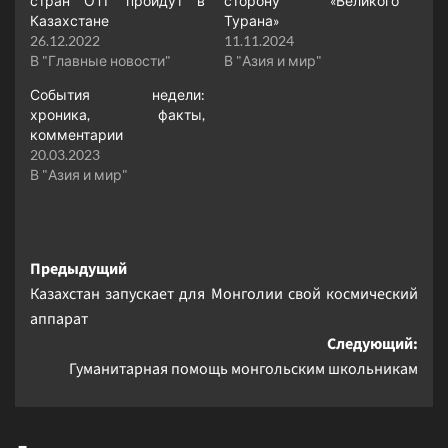
стран ОТГ пройдут в
сторону «Великого
Казахстане
Турана»
26.12.2022
11.11.2024
В "Главные новости"
В "Азия и мир"
События недели:
хроника, факты,
комментарии
20.03.2023
В "Азия и мир"
Навигация
Предыдущий
Казахстан запускает для Монголии свой космический
записи
аппарат
Следующий:
Гуманитарная помощь монгольским школьникам