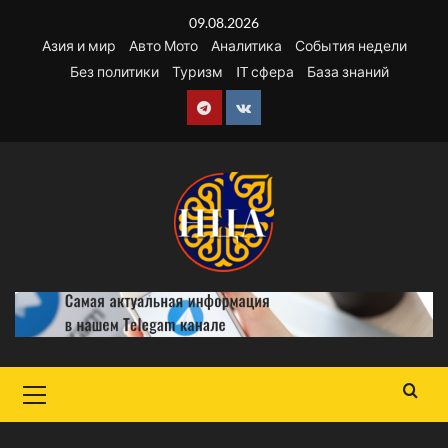
Перейти
09.08.2026
к
Азия и мир
Авто Мото
Аналитика
События недели
содержимому
Без политики
Туризм
IT сфера
База знаний
Telegram
VK
Основное
меню