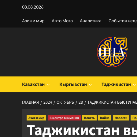
Перейти
08.08.2026
к
содержимому
Азия и мир
Авто Мото
Аналитика
События нед
Казахстан
Кыргызстан
Таджикистан
ГЛАВНАЯ
2024
ОКТЯБРЬ
28
ТАДЖИКИСТАН ВЫСТУПАЕТ
Азия и мир
В центре внимания
Власть
Война
Новости
По
Таджикистан вы