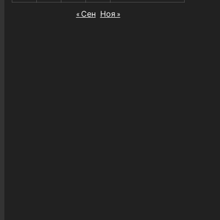
« Сен
Ноя »