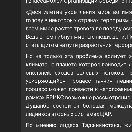
Генассамблеи Организации Объединенн
«Десятилетие укрепления мира во имя
голову в некоторых странах терроризм н
всем мире растет тревога по поводу эс
Ведь в нем гибнут мирные люди, дети.
стать щитом на пути разрастания террор
Но не только эта проблема волнует ж
климата на планете, которое приводит к
оползней, сходов селевых потоков, 
ускоряющийся процесс таяния ледн
процесс может привести к непоправим
рамках БРИКС возможно рассмотрение и 
Душанбе состоится большая междуна
ледников в горных системах ЦАР.
По мнению лидера Таджикистана, жит