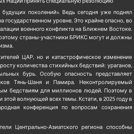
ых Наций принять специальную резолюцию
 будущих поколений». Ведь сегодня уже поднял
а государственном уровне. Это крайне опасно, во
калации военного конфликта на Ближнем Востоке.
 Поэтому страны-участники БРИКС могут и должны
изма.
ителей ЦАР, но и катастрофическое изменение
 росту количества стихийных бедствий: ураганов,
пыльных бурь. Особую опасность представляет
иков Тянь-Шаня и Памира. Неконтролируемый
ым бедствиям для миллионов людей. Поэтому в
этой волнующей всех темы. Кстати, в 2025 году в
родная конференция по вопросам сохранения
ели Центрально-Азиатского региона способны