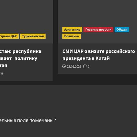
Азия и мир
Главные новости
Общая
Страны ЦАР
Туркменистан
Политика
стан: республика
СМИ ЦАР о визите российского
вает политику
президента в Китай
итая
22.05.2026
0
0
ельные поля помечены
*