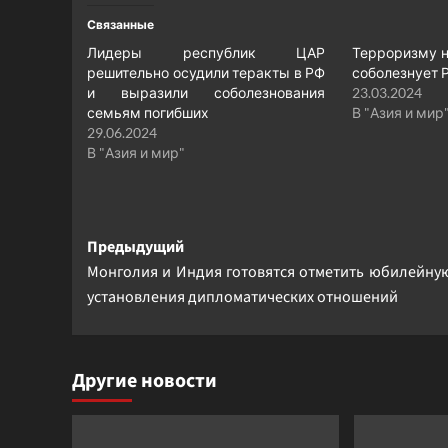
Связанные
Лидеры республик ЦАР
Терроризму н
решительно осудили теракты в РФ
соболезнует 
и выразили соболезнования
23.03.2024
семьям погибших
В "Азия и мир
29.06.2024
В "Азия и мир"
Навигация
Предыдущий
Монголия и Индия готовятся отметить юбилейную
записи
установления дипломатических отношений
Другие новости