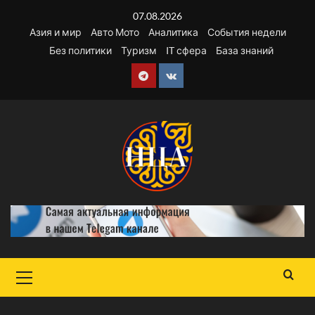
Перейти
07.08.2026
к
Азия и мир
Авто Мото
Аналитика
События недели
содержимому
Без политики
Туризм
IT сфера
База знаний
Telegram
VK
Основное
меню