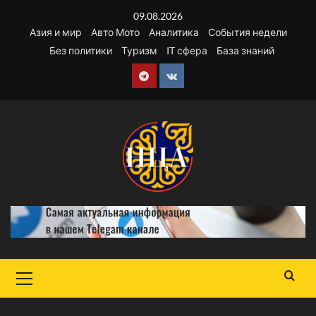
Перейти
09.08.2026
к
Азия и мир
Авто Мото
Аналитика
События недели
содержимому
Без политики
Туризм
IT сфера
База знаний
Telegram
VK
Основное
меню