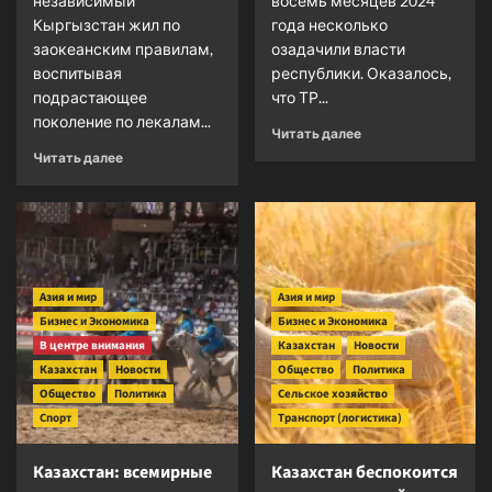
независимый
восемь месяцев 2024
Кыргызстан жил по
года несколько
заокеанским правилам,
озадачили власти
воспитывая
республики. Оказалось,
подрастающее
что ТР...
поколение по лекалам...
Прочитать
Читать далее
больше
Прочитать
Читать далее
о
больше
Граждане
о
Туркменистана
В
убегают
Кыргызстане
в
возрождают
Турцию
трудовое
Азия и мир
Азия и мир
воспитание
Бизнес и Экономика
школьников
Бизнес и Экономика
В центре внимания
Казахстан
Новости
Казахстан
Новости
Общество
Политика
Общество
Политика
Сельское хозяйство
Спорт
Транспорт (логистика)
Казахстан: всемирные
Казахстан беспокоится