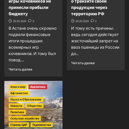
игры кочевников не
о транзите своей
принесли прибыли
продукции через
бюджету
территорию РФ
29.09.2024
0
29.09.2024
0
В Астане очень скромно
И тому есть причины:
подвели финансовые
ведь сегодня действует
итоги прошедших
жесточайший запрет на
всемирных игр
ввоз пшеницы из России
кочевников. И тому был
до...
повод....
Прочитать
Читать далее
больше
Прочитать
Читать далее
о
больше
Казахстан
о
беспокоится
Казахстан:
Азия и мир
Аналитика
о
всемирные
Афганистан
транзите
игры
Наука и Образование
своей
кочевников
Новости
Общество
продукции
не
через
Политика
принесли
территорию
прибыли
Сельское хозяйство
РФ
бюджету
Страны ЦАР
Таджикистан