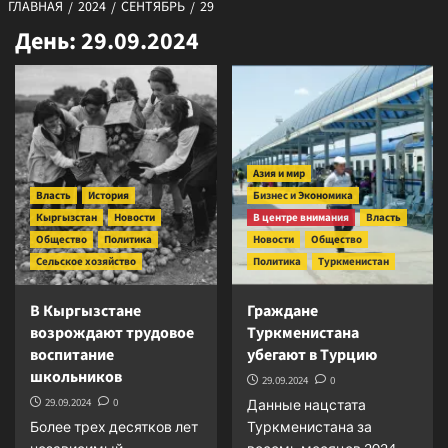
ГЛАВНАЯ
2024
СЕНТЯБРЬ
29
День:
29.09.2024
Азия и мир
Власть
История
Бизнес и Экономика
Кыргызстан
Новости
В центре внимания
Власть
Общество
Политика
Новости
Общество
Сельское хозяйство
Политика
Туркменистан
В Кыргызстане
Граждане
возрождают трудовое
Туркменистана
воспитание
убегают в Турцию
школьников
29.09.2024
0
29.09.2024
0
Данные нацстата
Более трех десятков лет
Туркменистана за