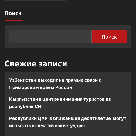
о
Таджикистан
Поиск
готовится
к
международной
конференции
Поиск
по
вопросам
сохранения
ледников
Свежие записи
Узбекистан выходит на прямые связи с
Приморским краем России
Кыргызстан в центре внимания туристов из
республик СНГ
Республики ЦАР в ближайшее десятилетие могут
испытать климатические удары