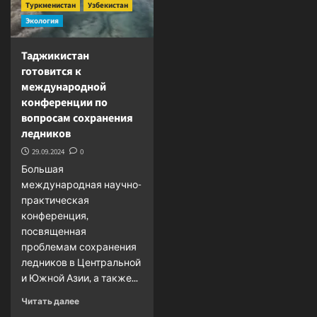
Туркменистан
Узбекистан
Экология
Таджикистан
готовится к
международной
конференции по
вопросам сохранения
ледников
29.09.2024
0
Большая
международная научно-
практическая
конференция,
посвященная
проблемам сохранения
ледников в Центральной
и Южной Азии, а также...
Прочитать
Читать далее
больше