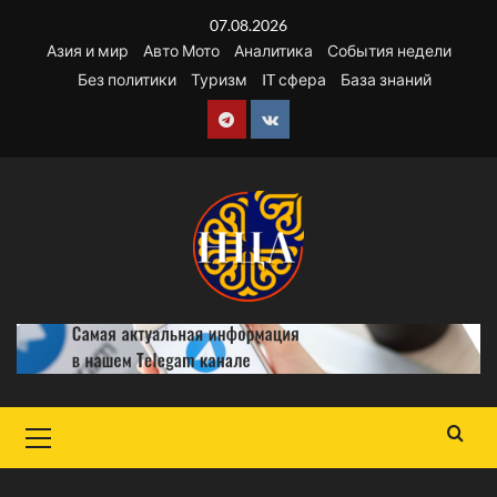
Перейти
07.08.2026
к
Азия и мир
Авто Мото
Аналитика
События недели
содержимому
Без политики
Туризм
IT сфера
База знаний
Telegram
VK
Основное
меню