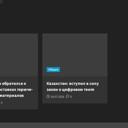
Общая
 обратился к
Казахстан: вступил в силу
оставках горюче-
закон о цифровом тенге
 материалов
24.07.2026
0
0