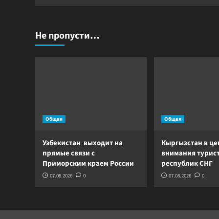
Не пропусти…
Общая
Общая
Узбекистан выходит на
Кыргызстан в це
прямые связи с
внимания турист
Приморским краем России
республик СНГ
07.08.2026
0
07.08.2026
0