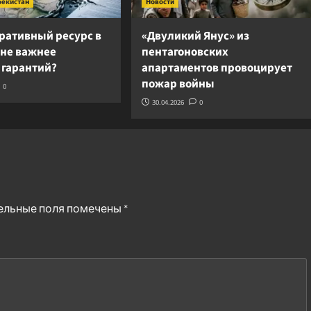
бекистан
Новости
ративный ресурс в
«Двуликий Янус» из
ане важнее
пентагоновских
 гарантий?
апартаментов провоцирует
пожар войны
0
30.04.2026
0
ельные поля помечены
*