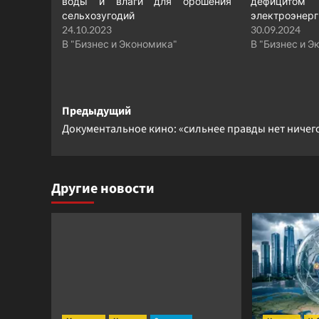
воды и влаги для орошения
дефицитом
сельхозугодий
электроэнерг
24.10.2023
30.09.2024
В "Бизнес и Экономика"
В "Бизнес и Э
Навигация
Предыдущий
Документальное кино: «сильнее правды нет ничег
записи
Другие новости