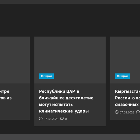
Общая
Общая
нтре
Республики ЦАР в
Кыргызстан
ов из
ближайшее десятилетие
России о п
могут испытать
смазочных
климатические удары
07.08.2026
07.08.2026
0