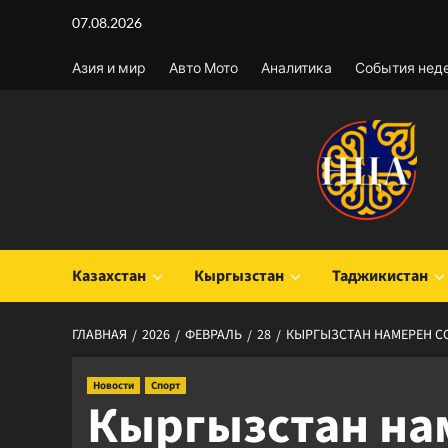
Перейти
07.08.2026
к
содержимому
Азия и мир
Авто Мото
Аналитика
События нед
Казахстан
Кыргызстан
Таджикистан
ГЛАВНАЯ
2026
ФЕВРАЛЬ
28
КЫРГЫЗСТАН НАМЕРЕН С
Новости
Спорт
Кыргызстан на