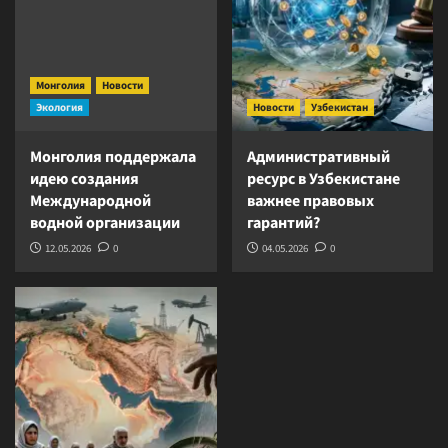
Монголия
Новости
Экология
Новости
Узбекистан
Монголия поддержала
Административный
идею создания
ресурс в Узбекистане
Международной
важнее правовых
водной организации
гарантий?
12.05.2026
0
04.05.2026
0