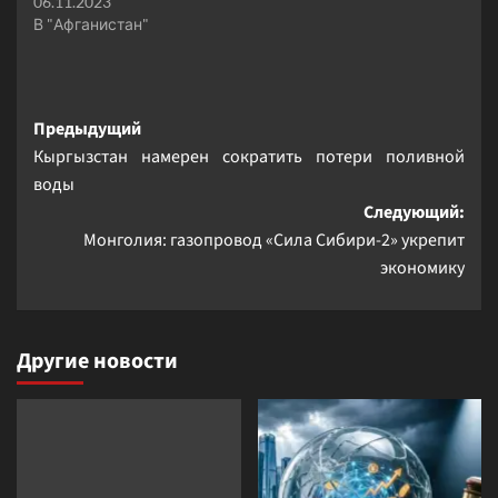
06.11.2023
В "Афганистан"
Навигация
Предыдущий
Кыргызстан намерен сократить потери поливной
записи
воды
Следующий:
Монголия: газопровод «Сила Сибири-2» укрепит
экономику
Другие новости