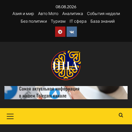
Перейти
08.08.2026
к
Азия и мир
Авто Мото
Аналитика
События недели
содержимому
Без политики
Туризм
IT сфера
База знаний
Telegram
VK
Основное
меню