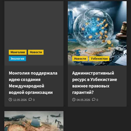
Монголия
Новости
Экология
Новости
Узбекистан
Монголия поддержала
Административный
идею создания
ресурс в Узбекистане
Международной
важнее правовых
водной организации
гарантий?
12.05.2026
0
04.05.2026
0