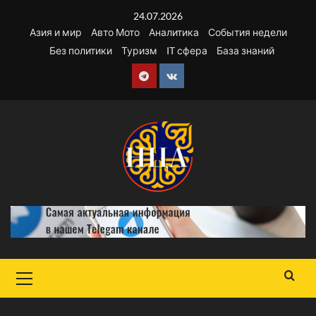
Перейти
24.07.2026
к
Азия и мир
Авто Мото
Аналитика
События недели
содержимому
Без политики
Туризм
IT сфера
База знаний
Telegram
VK
Основное
меню