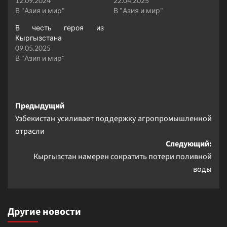
12.09.2024
22.04.2025
В "Азия и мир"
В "Азия и мир"
В честь героя из
Кыргызстана
09.05.2025
В "Азия и мир"
Навигация
Предыдущий
Узбекистан усиливает поддержку агропромышленной
записи
отрасли
Следующий:
Кыргызстан намерен сократить потери поливной
воды
Другие новости