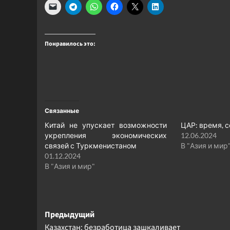
Понравилось это:
Связанные
Китай не упускает возможности
ЦАР: время, 
укрепления экономических
12.06.2024
связей с Туркменистаном
В "Азия и мир
01.12.2024
В "Азия и мир"
Навигация
Предыдущий
Казахстан: безработица зашкаливает