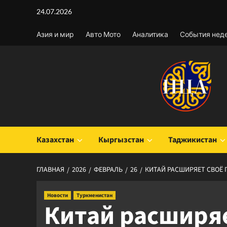
Перейти
24.07.2026
к
содержимому
Азия и мир
Авто Мото
Аналитика
События нед
Казахстан
Кыргызстан
Таджикистан
ГЛАВНАЯ
2026
ФЕВРАЛЬ
26
КИТАЙ РАСШИРЯЕТ СВОЁ 
Новости
Туркменистан
Китай расширяе