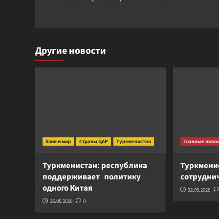
записи
Другие новости
Азия и мир
Страны ЦАР
Туркменистан
Главные ново
Туркменистан: республика
Туркмени
поддерживает политику
сотруднич
одного Китая
22.05.2026
26.05.2026
0