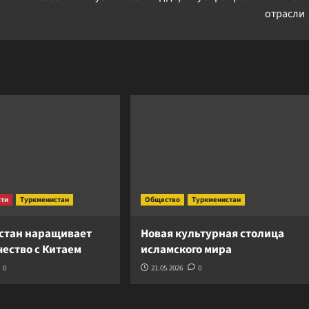
отрасли
сти
Туркменистан
Общество
Туркменистан
стан наращивает
Новая культурная столица
ество с Китаем
исламского мира
0
21.05.2026
0