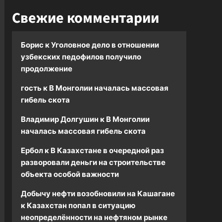
Свежие комментарии
Борис
к
Уголовное дело в отношении
узбекских педофилов получило
продолжение
гость
к
В Монголии началась массовая
гибель скота
Владимир Долгушин
к
В Монголии
началась массовая гибель скота
Ербол
к
В Казахстане в очередной раз
разворовали деньги на строительстве
объекта особой важности
Добычу нефти возобновили на Кашагане
к
Казахстан попал в ситуацию
неопределённости на нефтяном рынке