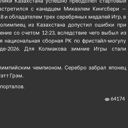
блики Казахстана успешно преодолел стартовый
 встретился с канадцем Микаэлем Кингсбери —
 и обладателем трех серебряных медалей Игр, в
 олимпиец из Казахстана допустил ошибки при
ние со счетом 12:23, вследствие чего выбыл из
ся национальная сборная РК по фристайл-могулу
де-2026. Для Колмакова зимние Игры стали
лимпийским чемпионом. Серебро забрал японец
этт Грэм.
-порталов.
64174