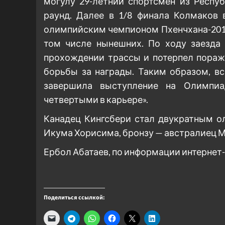
могулу 29-летний спортсмен из Респу
раунд. Далее в 1/8 финала Колмаков
олимпийским чемпионом Пхенчхана-2018
том числе нынешних. По ходу заезда
прохождении трассы и потерпел пораже
борьбы за награды. Таким образом, в
завершила выступление на Олимпиа
четвертыми в карьере».
Канадец Кингсбери стал двукратным о
Икума Хорисима, бронзу — австралиец М
Ербол Абатаев, по информации интернет
Поделиться ссылкой: