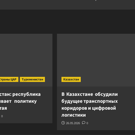
Страны ЦАР
Туркменистан
Казахстан
стан: республика
В Казахстане обсудили
вает политику
будущее транспортных
итая
коридоров и цифровой
логистики
0
26.05.2026
0