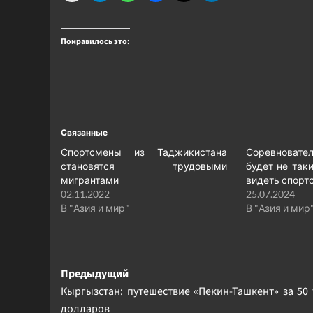
Понравилось это:
Связанные
Спортсмены из Таджикистана
Соревноват
становятся трудовыми
будет не так
мигрантами
видеть спорт
02.11.2022
25.07.2024
В "Азия и мир"
В "Азия и мир
Навигация
Предыдущий
Кыргызстан: путешествие «Пекин-Ташкент» за 50
записи
долларов