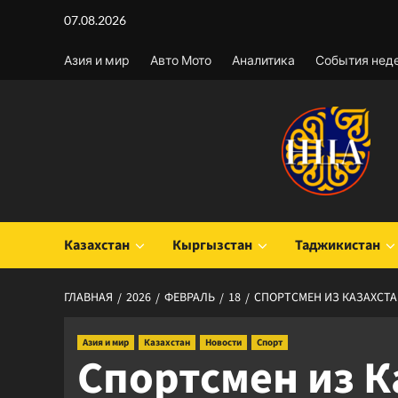
Перейти
07.08.2026
к
содержимому
Азия и мир
Авто Мото
Аналитика
События нед
Казахстан
Кыргызстан
Таджикистан
ГЛАВНАЯ
2026
ФЕВРАЛЬ
18
СПОРТСМЕН ИЗ КАЗАХСТА
Азия и мир
Казахстан
Новости
Спорт
Спортсмен из К