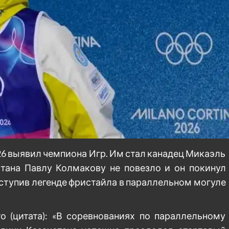
6 выявил чемпиона Игр. Им стал канадец Микаэль
стана Павлу Колмакову не повезло и он покинул
 уступив легенде фристайла в параллельном могуле
о (цитата): «В соревнованиях по параллельному